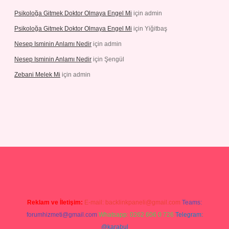
Psikoloğa Gitmek Doktor Olmaya Engel Mi
için
admin
Psikoloğa Gitmek Doktor Olmaya Engel Mi
için
Yiğitbaş
Nesep Isminin Anlamı Nedir
için
admin
Nesep Isminin Anlamı Nedir
için
Şengül
Zebani Melek Mi
için
admin
ş
Reklam ve İletişim:
E-mail:
backlinkpaneli@gmail.com
Teams:
forumhizmeti@gmail.com
Whatsapp: 0262 606 0 726
Telegram:
@karabul