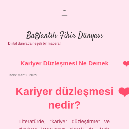
menüyü
Anasayfa
aç
Gizlilik Politikası
Bağlantılı Fikir Dünyası
Dijital dünyada neşeli bir macera!
Yasal Uyarı
Hakkımızda
Kariyer Düzleşmesi Ne Demek
Tarih: Mart 2, 2025
Kariyer düzleşmesi
nedir?
Literatürde, “kariyer düzleştirme” ve