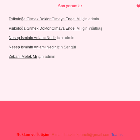
Son yorumlar
Psikoloğa Gitmek Doktor Olmaya Engel Mi
için
admin
Psikoloğa Gitmek Doktor Olmaya Engel Mi
için
Yiğitbaş
Nesep Isminin Anlamı Nedir
için
admin
Nesep Isminin Anlamı Nedir
için
Şengül
Zebani Melek Mi
için
admin
er yeni giriş
Reklam ve İletişim:
E-mail:
backlinkpaneli@gmail.com
Teams: