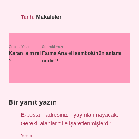
Tarih:
Makaleler
Önceki Yazı
Sonraki Yazı
Karan isim mi
Fatma Ana eli sembolünün anlamı
?
nedir ?
Bir yanıt yazın
E-posta adresiniz yayınlanmayacak.
Gerekli alanlar
*
ile işaretlenmişlerdir
Yorum