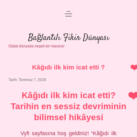
menüyü
Anasayfa
aç
Gizlilik Politikası
Bağlantılı Fikir Dünyası
Dijital dünyada neşeli bir macera!
Yasal Uyarı
Hakkımızda
Kâğıdı ilk kim icat etti ?
Tarih: Temmuz 7, 2026
Kâğıdı ilk kim icat etti?
Tarihin en sessiz devriminin
bilimsel hikâyesi
Vyfi sayfasına hoş geldiniz! “Kâğıdı ilk