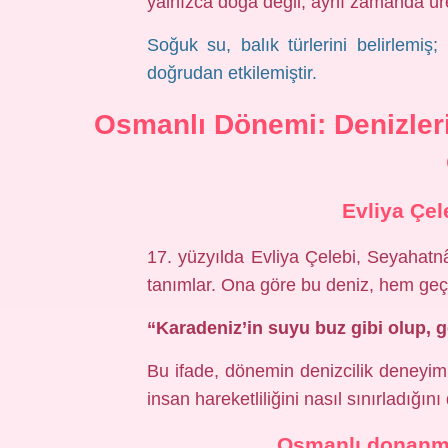
yalnızca doğa değil, aynı zamanda üretim
Soğuk su, balık türlerini belirlemiş
doğrudan etkilemiştir.
Osmanlı Dönemi: Denizleri
Evliya Çel
17. yüzyılda Evliya Çelebi, Seyahatn
tanımlar. Ona göre bu deniz, hem geçi
“Karadeniz’in suyu buz gibi olup, ge
Bu ifade, dönemin denizcilik deneyimi
insan hareketliliğini nasıl sınırladığını
Osmanlı donanmas