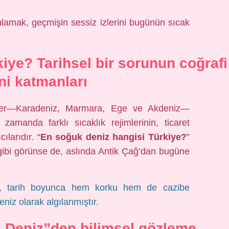
 anlamak, geçmişin sessiz izlerini bugünün sıcak
iye? Tarihsel bir sorunun coğrafi
ni katmanları
izler—Karadeniz, Marmara, Ege ve Akdeniz—
 zamanda farklı sıcaklık rejimlerinin, ticaret
ılarıdır. “
En soğuk deniz hangisi Türkiye?
”
gibi görünse de, aslında Antik Çağ’dan bugüne
sı, tarih boyunca hem korku hem de cazibe
niz olarak algılanmıştır.
 Deniz”den bilimsel gözleme