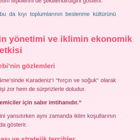
 ilişkilerini de şekillendirdiğini gösterir.
; bu da kıyı toplumlarının beslenme kültürünü
n yönetimi ve iklimin ekonomik
etkisi
ebi’nin gözlemleri
âme’sinde Karadeniz’i “hırçın ve soğuk” olarak
şi zor hem de sürprizlerle doludur.
miciler için sabır imtihanıdır.”
ni yansıtırken aynı zamanda iklim koşullarının
 da gösterir.
ı ve stratejik tercihler