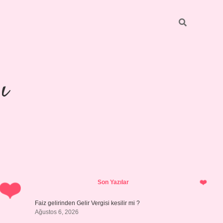
ı
Sidebar
https://ilbetgir.net/
betexper yeni giri
Son Yazılar
Faiz gelirinden Gelir Vergisi kesilir mi ?
Ağustos 6, 2026