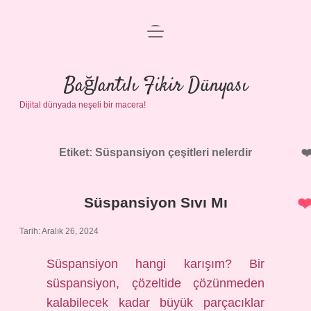
menüyü
Anasayfa
aç
Gizlilik Politikası
Bağlantılı Fikir Dünyası
Dijital dünyada neşeli bir macera!
Yasal Uyarı
Hakkımızda
Etiket:
Süspansiyon çeşitleri nelerdir
Süspansiyon Sıvı Mı
Tarih: Aralık 26, 2024
Süspansiyon hangi karışım? Bir
süspansiyon, çözeltide çözünmeden
kalabilecek kadar büyük parçacıklar