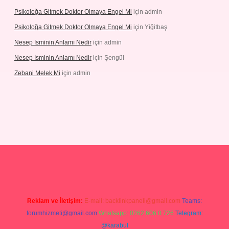
Psikoloğa Gitmek Doktor Olmaya Engel Mi
için
admin
Psikoloğa Gitmek Doktor Olmaya Engel Mi
için
Yiğitbaş
Nesep Isminin Anlamı Nedir
için
admin
Nesep Isminin Anlamı Nedir
için
Şengül
Zebani Melek Mi
için
admin
s://ilbetgir.net/
betexper yeni giriş
Reklam ve İletişim:
E-mail:
backlinkpaneli@gmail.com
Teams:
forumhizmeti@gmail.com
Whatsapp: 0262 606 0 726
Telegram:
@karabul