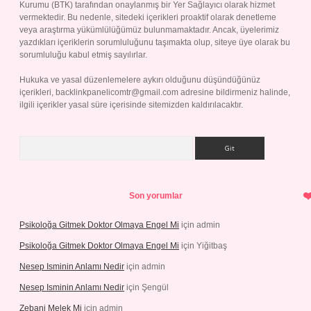
Kurumu (BTK) tarafından onaylanmış bir Yer Sağlayıcı olarak hizmet
vermektedir. Bu nedenle, sitedeki içerikleri proaktif olarak denetleme
veya araştırma yükümlülüğümüz bulunmamaktadır. Ancak, üyelerimiz
yazdıkları içeriklerin sorumluluğunu taşımakta olup, siteye üye olarak bu
sorumluluğu kabul etmiş sayılırlar.
Hukuka ve yasal düzenlemelere aykırı olduğunu düşündüğünüz
içerikleri,
backlinkpanelicomtr@gmail.com
adresine bildirmeniz halinde,
ilgili içerikler yasal süre içerisinde sitemizden kaldırılacaktır.
Arama
Son yorumlar
Psikoloğa Gitmek Doktor Olmaya Engel Mi
için
admin
Psikoloğa Gitmek Doktor Olmaya Engel Mi
için
Yiğitbaş
Nesep Isminin Anlamı Nedir
için
admin
Nesep Isminin Anlamı Nedir
için
Şengül
Zebani Melek Mi
için
admin