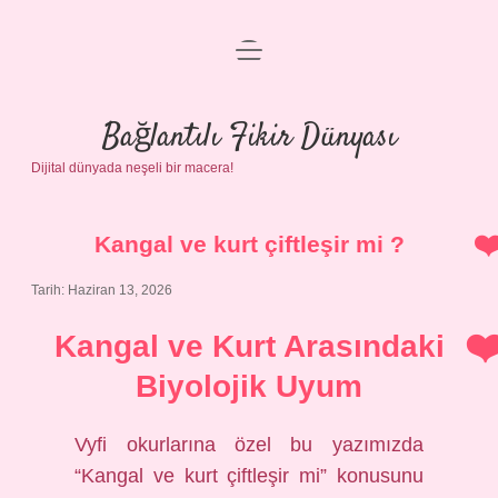
menüyü
Anasayfa
aç
Gizlilik Politikası
Bağlantılı Fikir Dünyası
Dijital dünyada neşeli bir macera!
Yasal Uyarı
Hakkımızda
Kangal ve kurt çiftleşir mi ?
Tarih: Haziran 13, 2026
Kangal ve Kurt Arasındaki
Biyolojik Uyum
Vyfi okurlarına özel bu yazımızda
“Kangal ve kurt çiftleşir mi” konusunu