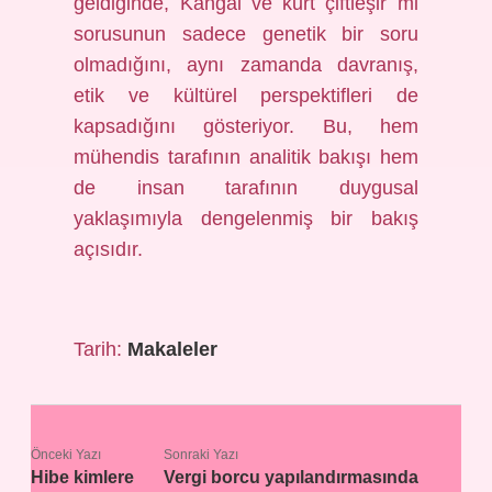
geldiğinde, Kangal ve kurt çiftleşir mi
sorusunun sadece genetik bir soru
olmadığını, aynı zamanda davranış,
etik ve kültürel perspektifleri de
kapsadığını gösteriyor. Bu, hem
mühendis tarafının analitik bakışı hem
de insan tarafının duygusal
yaklaşımıyla dengelenmiş bir bakış
açısıdır.
Tarih:
Makaleler
Önceki Yazı
Sonraki Yazı
Hibe kimlere
Vergi borcu yapılandırmasında