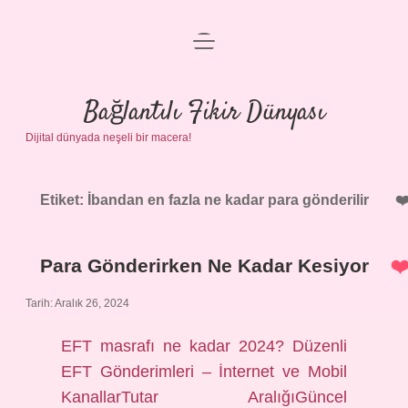
menüyü
Anasayfa
aç
Gizlilik Politikası
Bağlantılı Fikir Dünyası
Dijital dünyada neşeli bir macera!
Yasal Uyarı
Hakkımızda
Etiket:
İbandan en fazla ne kadar para gönderilir
Para Gönderirken Ne Kadar Kesiyor
Tarih: Aralık 26, 2024
EFT masrafı ne kadar 2024? Düzenli
EFT Gönderimleri – İnternet ve Mobil
KanallarTutar AralığıGüncel