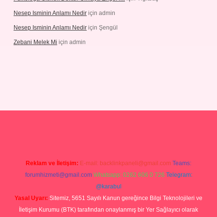
Nesep Isminin Anlamı Nedir
için
admin
Nesep Isminin Anlamı Nedir
için
Şengül
Zebani Melek Mi
için
admin
tps://ilbetgir.net/
betexper yeni giriş
Reklam ve İletişim:
E-mail:
backlinkpaneli@gmail.com
Teams:
forumhizmeti@gmail.com
Whatsapp: 0262 606 0 726
Telegram:
@karabul
Yasal Uyarı:
Sitemiz, 5651 Sayılı Kanun gereğince Bilgi Teknolojileri ve
İletişim Kurumu (BTK) tarafından onaylanmış bir Yer Sağlayıcı olarak