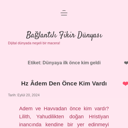
menüyü
Anasayfa
aç
Gizlilik Politikası
Bağlantılı Fikir Dünyası
Dijital dünyada neşeli bir macera!
Yasal Uyarı
Hakkımızda
Etiket:
Dünyaya ilk önce kim geldi
Hz Âdem Den Önce Kim Vardı
Tarih: Eylül 20, 2024
Adem ve Havvadan önce kim vardı?
Lilith, Yahudilikten doğan Hristiyan
inancında kendine bir yer edinmeyi