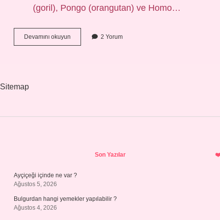
(goril), Pongo (orangutan) ve Homo…
Hz
Devamını okuyun
2 Yorum
Âdem
Den
Önce
Kim
Vardı
Sitemap
Sidebar
Son Yazılar
Ayçiçeği içinde ne var ?
Ağustos 5, 2026
Bulgurdan hangi yemekler yapılabilir ?
Ağustos 4, 2026