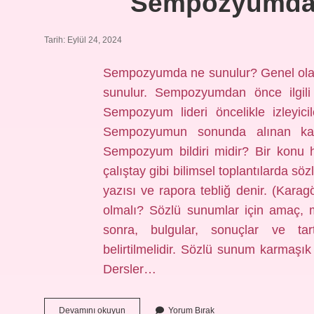
Sempozyumda B
Tarih: Eylül 24, 2024
Sempozyumda ne sunulur? Genel olarak b
sunulur. Sempozyumdan önce ilgili 
Sempozyum lideri öncelikle izleyicil
Sempozyumun sonunda alınan kara
Sempozyum bildiri midir? Bir konu 
çalıştay gibi bilimsel toplantılarda s
yazısı ve rapora tebliğ denir. (Kar
olmalı? Sözlü sunumlar için amaç, 
sonra, bulgular, sonuçlar ve t
belirtilmelidir. Sözlü sunum karmaşık
Dersler…
Sempozyumda
Devamını okuyun
Yorum Bırak