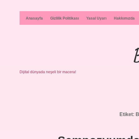
Anasayfa
Gizlilik Politikası
Yasal Uyarı
Hakkımızda
Dijital dünyada neşeli bir macera!
Etiket:
B