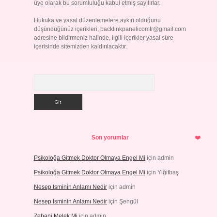
üye olarak bu sorumluluğu kabul etmiş sayılırlar.
Hukuka ve yasal düzenlemelere aykırı olduğunu
düşündüğünüz içerikleri,
backlinkpanelicomtr@gmail.com
adresine bildirmeniz halinde, ilgili içerikler yasal süre
içerisinde sitemizden kaldırılacaktır.
Arama
Son yorumlar
Psikoloğa Gitmek Doktor Olmaya Engel Mi
için
admin
Psikoloğa Gitmek Doktor Olmaya Engel Mi
için
Yiğitbaş
Nesep Isminin Anlamı Nedir
için
admin
Nesep Isminin Anlamı Nedir
için
Şengül
Zebani Melek Mi
için
admin