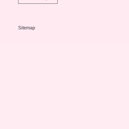
Bildiri
Sunulur
Mu
Sitemap