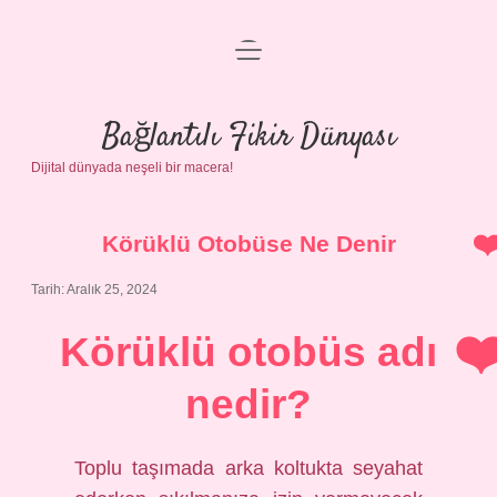
menüyü
Anasayfa
aç
Gizlilik Politikası
Bağlantılı Fikir Dünyası
Dijital dünyada neşeli bir macera!
Yasal Uyarı
Hakkımızda
Körüklü Otobüse Ne Denir
Tarih: Aralık 25, 2024
Körüklü otobüs adı
nedir?
Toplu taşımada arka koltukta seyahat