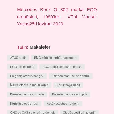
Mercedes Benz O 302 marka EGO
otobüsleri, 1980’ler… #Tbt Mansur
Yavaş25 Haziran 2020
Tarih:
Makaleler
ATUS nedir
BMC körüklü otobüs kaç metre
EGO açılımı nedir
EGO otobüsleri hangi marka
En geniş otobüs hangisi
Eskiden otobüse ne denirdi
İkarus otobüs hangi ülkenin
Körük neye denir
Körüklü otobüs adı nedir
Körüklü otobüs kaç kişilik
Körüklü otobüs nasıl
Küçük otobüse ne denir
ÖHO ve OAŞ seferleri ne demek
Otobüs çeşitleri nelerdir