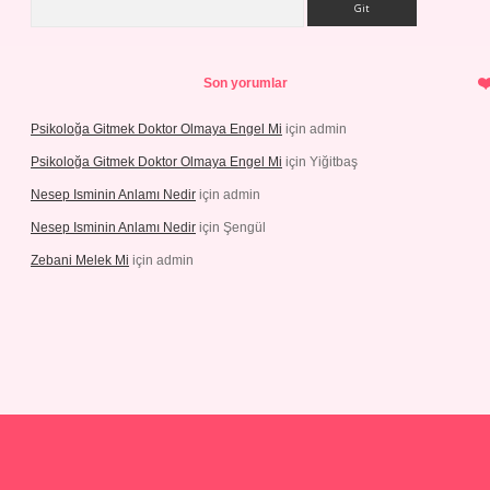
Son yorumlar
Psikoloğa Gitmek Doktor Olmaya Engel Mi
için
admin
Psikoloğa Gitmek Doktor Olmaya Engel Mi
için
Yiğitbaş
Nesep Isminin Anlamı Nedir
için
admin
Nesep Isminin Anlamı Nedir
için
Şengül
Zebani Melek Mi
için
admin
ilbetgir.net/
betexper yeni giriş