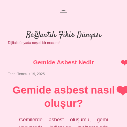
menüyü
Anasayfa
aç
Gizlilik Politikası
Bağlantılı Fikir Dünyası
Dijital dünyada neşeli bir macera!
Yasal Uyarı
Hakkımızda
Gemide Asbest Nedir
Tarih: Temmuz 19, 2025
Gemide asbest nasıl
oluşur?
Gemilerde asbest oluşumu, gemi