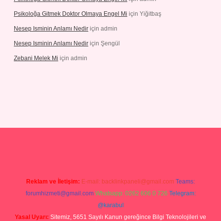
Psikoloğa Gitmek Doktor Olmaya Engel Mi
için
Yiğitbaş
Nesep Isminin Anlamı Nedir
için
admin
Nesep Isminin Anlamı Nedir
için
Şengül
Zebani Melek Mi
için
admin
texper yeni giriş
Reklam ve İletişim:
E-mail:
backlinkpaneli@gmail.com
Teams:
forumhizmeti@gmail.com
Whatsapp: 0262 606 0 726
Telegram:
@karabul
Yasal Uyarı:
Sitemiz, 5651 Sayılı Kanun gereğince Bilgi Teknolojileri ve