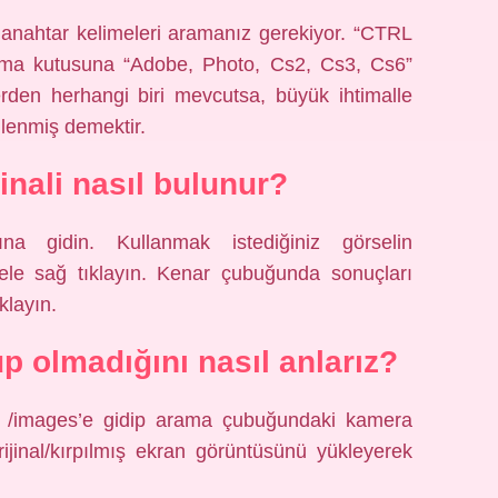
i anahtar kelimeleri aramanız gerekiyor. “CTRL
ama kutusuna “Adobe, Photo, Cs2, Cs3, Cs6”
lerden herhangi biri mevcutsa, büyük ihtimalle
lenmiş demektir.
jinali nasıl bulunur?
ına gidin. Kullanmak istediğiniz görselin
ele sağ tıklayın. Kenar çubuğunda sonuçları
klayın.
up olmadığını nasıl anlarız?
 /images’e gidip arama çubuğundaki kamera
rijinal/kırpılmış ekran görüntüsünü yükleyerek