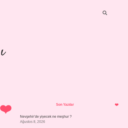
ı
Sidebar
https://ilbetgir.net/
bet
Son Yazılar
Nevşehir’de yiyecek ne meşhur ?
Ağustos 8, 2026