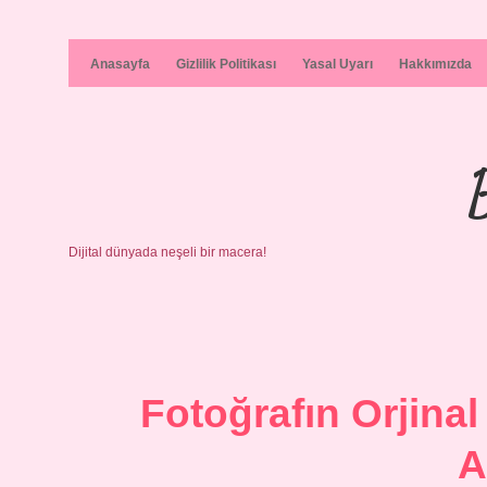
Anasayfa
Gizlilik Politikası
Yasal Uyarı
Hakkımızda
Dijital dünyada neşeli bir macera!
Fotoğrafın Orjinal
A