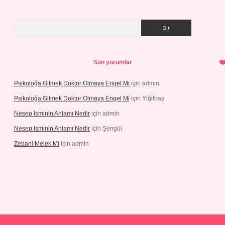
Arama
Son yorumlar
Psikoloğa Gitmek Doktor Olmaya Engel Mi
için
admin
Psikoloğa Gitmek Doktor Olmaya Engel Mi
için
Yiğitbaş
Nesep Isminin Anlamı Nedir
için
admin
Nesep Isminin Anlamı Nedir
için
Şengül
Zebani Melek Mi
için
admin
etexper yeni giriş