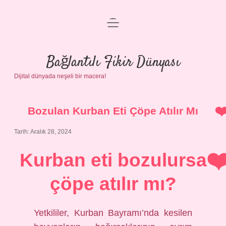
menüyü
Anasayfa
aç
Gizlilik Politikası
Bağlantılı Fikir Dünyası
Dijital dünyada neşeli bir macera!
Yasal Uyarı
Hakkımızda
Bozulan Kurban Eti Çöpe Atılır Mı
Tarih: Aralık 28, 2024
Kurban eti bozulursa
çöpe atılır mı?
Yetkililer, Kurban Bayramı’nda kesilen