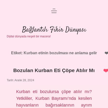
menüyü
Anasayfa
aç
Gizlilik Politikası
Bağlantılı Fikir Dünyası
Dijital dünyada neşeli bir macera!
Yasal Uyarı
Hakkımızda
Etiket:
Kurban etinin bozulması ne anlama gelir
Bozulan Kurban Eti Çöpe Atılır Mı
Tarih: Aralık 28, 2024
Kurban eti bozulursa çöpe atılır mı?
Yetkililer, Kurban Bayramı’nda kesilen
hayvanların bağırsaklarının ayrım