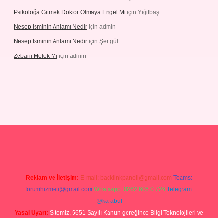
Psikoloğa Gitmek Doktor Olmaya Engel Mi
için
Yiğitbaş
Nesep Isminin Anlamı Nedir
için
admin
Nesep Isminin Anlamı Nedir
için
Şengül
Zebani Melek Mi
için
admin
s://ilbetgir.net/
betexper yeni giriş
Reklam ve İletişim:
E-mail:
backlinkpaneli@gmail.com
Teams:
forumhizmeti@gmail.com
Whatsapp: 0262 606 0 726
Telegram:
@karabul
Yasal Uyarı:
Sitemiz, 5651 Sayılı Kanun gereğince Bilgi Teknolojileri ve