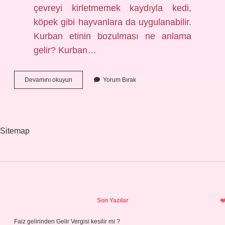
çevreyi kirletmemek kaydıyla kedi,
köpek gibi hayvanlara da uygulanabilir.
Kurban etinin bozulması ne anlama
gelir? Kurban…
Bozulan
Devamını okuyun
Yorum Bırak
Kurban
Eti
Çöpe
Atılır
Mı
Sitemap
Sidebar
Son Yazılar
Faiz gelirinden Gelir Vergisi kesilir mi ?