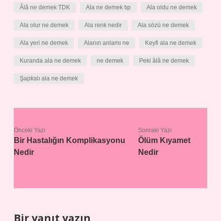
Âlâ ne demek TDK
Ala ne demek tıp
Ala oldu ne demek
Ala olur ne demek
Ala renk nedir
Ala sözü ne demek
Ala yeri ne demek
Alanın anlamı ne
Keyfi ala ne demek
Kuranda ala ne demek
ne demek
Peki âlâ ne demek
Şapkalı ala ne demek
Önceki Yazı
Sonraki Yazı
Bir Hastalığın Komplikasyonu
Ölüm Kıyamet
Nedir
Nedir
Bir yanıt yazın