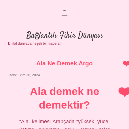
menüyü
Anasayfa
aç
Gizlilik Politikası
Bağlantılı Fikir Dünyası
Dijital dünyada neşeli bir macera!
Yasal Uyarı
Hakkımızda
Ala Ne Demek Argo
Tarih: Ekim 28, 2024
Ala demek ne
demektir?
“Ala” kelimesi Arapçada “yüksek, yüce,