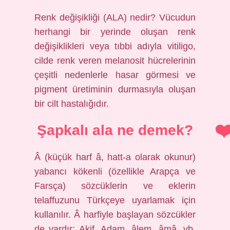
Renk değişikliği (ALA) nedir? Vücudun
herhangi bir yerinde oluşan renk
değişiklikleri veya tıbbi adıyla vitiligo,
cilde renk veren melanosit hücrelerinin
çeşitli nedenlerle hasar görmesi ve
pigment üretiminin durmasıyla oluşan
bir cilt hastalığıdır.
Şapkalı ala ne demek?
Â (küçük harf â, hatt-a olarak okunur)
yabancı kökenli (özellikle Arapça ve
Farsça) sözcüklerin ve eklerin
telaffuzunu Türkçeye uyarlamak için
kullanılır. Â harfiyle başlayan sözcükler
de vardır: Akif, Adam, âlem, âmâ, vb.