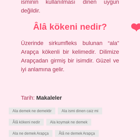
isminin kullanılması dinen uygun
değildir.
Âlâ kökeni nedir?
Üzerinde sirkumfleks bulunan “ala”
Arapça kökenli bir kelimedir. Dilimize
Arapçadan girmiş bir isimdir. Güzel ve
iyi anlamına gelir.
Tarih:
Makaleler
Ala demek ne demektir
Ala ismi dinen caiz mi
Âlâ kökeni nedir
Ala koymak ne demek
Ala ne demek Arapça
Âlâ ne demek Arapça