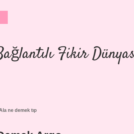
Bağlantılı Fikir Dünyas
Ala ne demek tıp