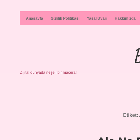
Anasayfa
Gizlilik Politikası
Yasal Uyarı
Hakkımızda
Dijital dünyada neşeli bir macera!
Etiket: