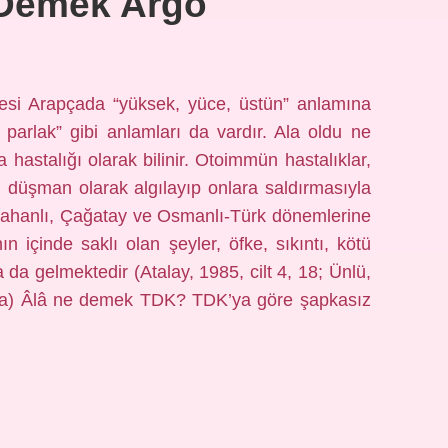
 Demek Argo
esi Arapçada “yüksek, yüce, üstün” anlamına
i, parlak” gibi anlamları da vardır. Ala oldu ne
astalığı olarak bilinir. Otoimmün hastalıklar,
ni düşman olarak algılayıp onlara saldırmasıyla
rahanlı, Çağatay ve Osmanlı-Türk dönemlerine
ın içinde saklı olan şeyler, öfke, sıkıntı, kötü
a da gelmektedir (Atalay, 1985, cilt 4, 18; Ünlü,
33a) Âlâ ne demek TDK? TDK’ya göre şapkasız