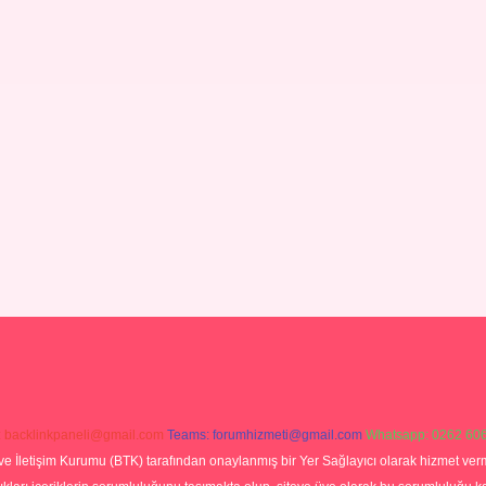
:
backlinkpaneli@gmail.com
Teams:
forumhizmeti@gmail.com
Whatsapp: 0262 606
ve İletişim Kurumu (BTK) tarafından onaylanmış bir Yer Sağlayıcı olarak hizmet verm