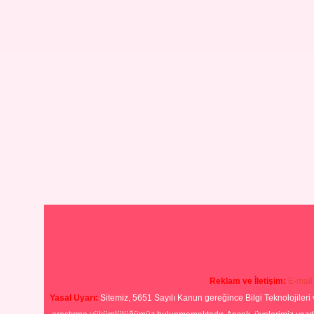
Reklam ve İletişim:
E-mail
Yasal Uyarı:
Sitemiz, 5651 Sayılı Kanun gereğince Bilgi Teknolojileri 