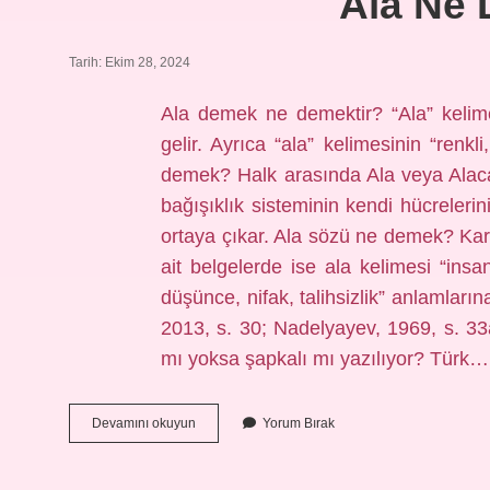
Ala Ne
Tarih: Ekim 28, 2024
Ala demek ne demektir? “Ala” kelim
gelir. Ayrıca “ala” kelimesinin “renkl
demek? Halk arasında Ala veya Alaca h
bağışıklık sisteminin kendi hücreleri
ortaya çıkar. Ala sözü ne demek? Ka
ait belgelerde ise ala kelimesi “insan
düşünce, nifak, talihsizlik” anlamların
2013, s. 30; Nadelyayev, 1969, s. 
mı yoksa şapkalı mı yazılıyor? Türk…
Ala
Devamını okuyun
Yorum Bırak
Ne
Demek
Argo