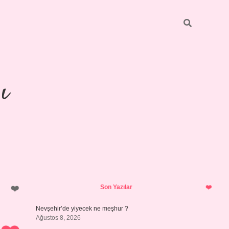
ı
Sidebar
https://ilbetg
Son Yazılar
Nevşehir’de yiyecek ne meşhur ?
Ağustos 8, 2026