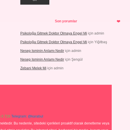
Son yorumlar
Psikoloğa Gitmek Doktor Olmaya Engel Mi
için
admin
Psikoloğa Gitmek Doktor Olmaya Engel Mi
için
Yiğitbaş
Nesep Isminin Anlamı Nedir
için
admin
Nesep Isminin Anlamı Nedir
için
Şengül
Zebani Melek Mi
için
admin
 0 726
Telegram: @karabul
ektedir. Bu nedenle, sitedeki içerikleri proaktif olarak denetleme veya