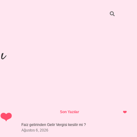
ı
Sidebar
https://ilbetgir.net/
b
Son Yazılar
Faiz gelirinden Gelir Vergisi kesilir mi ?
Ağustos 6, 2026