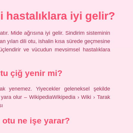
i hastalıklara iyi gelir?
atır. Mide ağrısına iyi gelir. Sindirim sisteminin
n yılan dili otu, ishalin kısa sürede geçmesine
güçlendirir ve vücudun mevsimsel hastalıklara
otu çiğ yenir mi?
arak yenemez. Yiyecekler geleneksel şekilde
z yara olur – WikipediaWikipedia › Wiki › Tarak
sı
ı otu ne işe yarar?