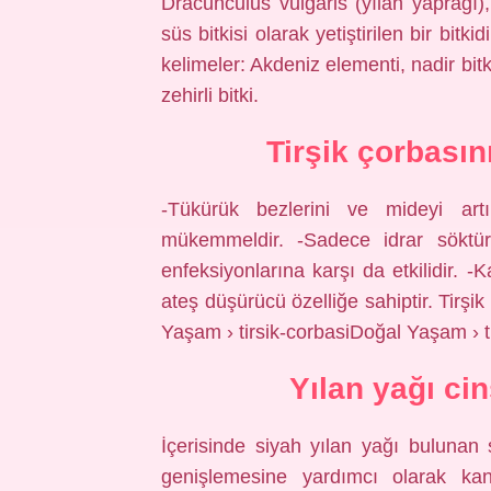
Dracunculus vulgaris (yılan yaprağı),
süs bitkisi olarak yetiştirilen bir bitki
kelimeler: Akdeniz elementi, nadir bitk
zehirli bitki.
Tirşik çorbasın
-Tükürük bezlerini ve mideyi artır
mükemmeldir. -Sadece idrar söktür
enfeksiyonlarına karşı da etkilidir. -K
ateş düşürücü özelliğe sahiptir. Tirş
Yaşam › tirsik-corbasiDoğal Yaşam › ti
Yılan yağı cin
İçerisinde siyah yılan yağı bulunan 
genişlemesine yardımcı olarak kan 