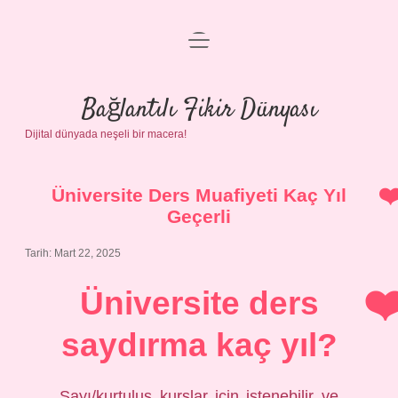
menüyü
Anasayfa
aç
Gizlilik Politikası
Bağlantılı Fikir Dünyası
Dijital dünyada neşeli bir macera!
Yasal Uyarı
Hakkımızda
Üniversite Ders Muafiyeti Kaç Yıl
Geçerli
Tarih: Mart 22, 2025
Üniversite ders
saydırma kaç yıl?
Sayı/kurtuluş kurslar için istenebilir ve