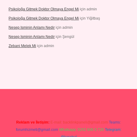
Psikoloğa Gitmek Doktor Olmaya Engel Mi
için
admin
Psikoloğa Gitmek Doktor Olmaya Engel Mi
için
Yiğitbaş
Nesep Isminin Anlamı Nedir
için
admin
Nesep Isminin Anlamı Nedir
için
Şengül
Zebani Melek Mi
için
admin
betexper yeni giriş
Reklam ve İletişim:
E-mail:
backlinkpaneli@gmail.com
Teams:
forumhizmeti@gmail.com
Whatsapp: 0262 606 0 726
Telegram: