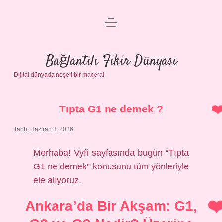
menüyü
Anasayfa
aç
Gizlilik Politikası
Bağlantılı Fikir Dünyası
Dijital dünyada neşeli bir macera!
Yasal Uyarı
Hakkımızda
Tıpta G1 ne demek ?
Tarih: Haziran 3, 2026
Merhaba! Vyfi sayfasında bugün “Tıpta
G1 ne demek” konusunu tüm yönleriyle
ele alıyoruz.
Ankara’da Bir Akşam: G1,