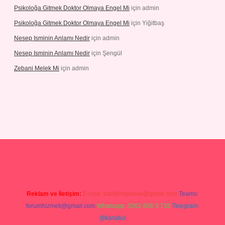
Psikoloğa Gitmek Doktor Olmaya Engel Mi
için
admin
Psikoloğa Gitmek Doktor Olmaya Engel Mi
için
Yiğitbaş
Nesep Isminin Anlamı Nedir
için
admin
Nesep Isminin Anlamı Nedir
için
Şengül
Zebani Melek Mi
için
admin
er yeni giriş
Reklam ve İletişim:
E-mail:
backlinkpaneli@gmail.com
Teams:
forumhizmeti@gmail.com
Whatsapp: 0262 606 0 726
Telegram:
@karabul