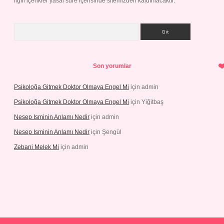
ilgili içerikler yasal süre içerisinde sitemizden kaldırılacaktır.
Arama
Son yorumlar
Psikoloğa Gitmek Doktor Olmaya Engel Mi
için
admin
Psikoloğa Gitmek Doktor Olmaya Engel Mi
için
Yiğitbaş
Nesep Isminin Anlamı Nedir
için
admin
Nesep Isminin Anlamı Nedir
için
Şengül
Zebani Melek Mi
için
admin
betexper yeni giriş