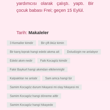
yardımcısı olarak çalıştı. yaptı. Bir
çocuk babası Frei; geçen 15 Eylül.
Tarih:
Makaleler
3 Kemaller kimdir
Bir çift öküz kimin
Bir karış toprak hangi edebi akıma ait
Doludizgin ne anlatıyor
Edebi akım nedir
Faik Kocagöz kimdir
Fakir Baykurt hangi akımdan etkilenmiştir
Kalpaklılar ne anlatır
Sam amca hangi tür
Samim Kocagöz durum hikayesi mi olay hikayesi mi
Samim Kocagöz hangi döneme aittir
Samim Kocagöz hangi hikayede