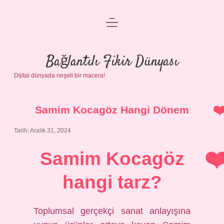
menüyü
Anasayfa
aç
Gizlilik Politikası
Bağlantılı Fikir Dünyası
Dijital dünyada neşeli bir macera!
Yasal Uyarı
Hakkımızda
Samim Kocagöz Hangi Dönem
Tarih: Aralık 31, 2024
Samim Kocagöz
hangi tarz?
Toplumsal gerçekçi sanat anlayışına