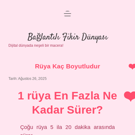
menüyü
Anasayfa
aç
Gizlilik Politikası
Bağlantılı Fikir Dünyası
Dijital dünyada neşeli bir macera!
Yasal Uyarı
Hakkımızda
Rüya Kaç Boyutludur
Tarih: Ağustos 26, 2025
1 rüya En Fazla Ne
Kadar Sürer?
Çoğu rüya 5 ila 20 dakika arasında