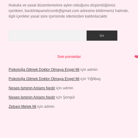
Hukuka ve yasal düzenlemelere aykırı olduğunu düşündüğünüz
içerikleri,
backlinkpanelicomtr@gmail.com
adresine bildirmeniz halinde,
ilgili içerikler yasal süre içerisinde sitemizden kaldırılacaktır.
Arama
Son yorumlar
Psikoloğa Gitmek Doktor Olmaya Engel Mi
için
admin
Psikoloğa Gitmek Doktor Olmaya Engel Mi
için
Yiğitbaş
Nesep Isminin Anlamı Nedir
için
admin
Nesep Isminin Anlamı Nedir
için
Şengül
Zebani Melek Mi
için
admin