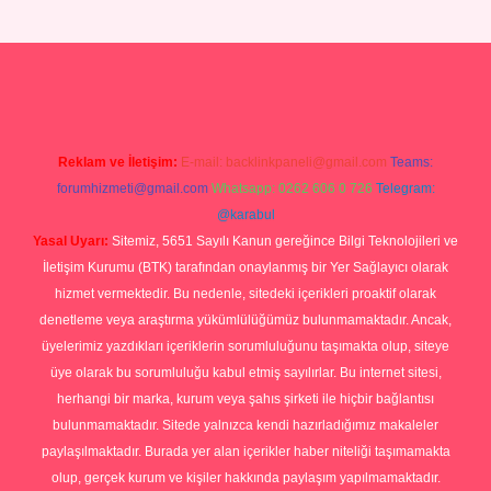
betexper yeni giriş
Reklam ve İletişim:
E-mail:
backlinkpaneli@gmail.com
Teams:
forumhizmeti@gmail.com
Whatsapp: 0262 606 0 726
Telegram:
@karabul
Yasal Uyarı:
Sitemiz, 5651 Sayılı Kanun gereğince Bilgi Teknolojileri ve
İletişim Kurumu (BTK) tarafından onaylanmış bir Yer Sağlayıcı olarak
hizmet vermektedir. Bu nedenle, sitedeki içerikleri proaktif olarak
denetleme veya araştırma yükümlülüğümüz bulunmamaktadır. Ancak,
üyelerimiz yazdıkları içeriklerin sorumluluğunu taşımakta olup, siteye
üye olarak bu sorumluluğu kabul etmiş sayılırlar. Bu internet sitesi,
herhangi bir marka, kurum veya şahıs şirketi ile hiçbir bağlantısı
bulunmamaktadır. Sitede yalnızca kendi hazırladığımız makaleler
paylaşılmaktadır. Burada yer alan içerikler haber niteliği taşımamakta
olup, gerçek kurum ve kişiler hakkında paylaşım yapılmamaktadır.