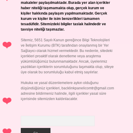
makaleler paylaşılmaktadır. Burada yer alan içerikler
haber niteliği taşımamakta olup, gerçek kurum ve
kişiler hakkında paylaşım yapılmamaktadır. Gerçek
kurum ve kişiler ile isim benzerlikleri tamamen
tesadüfidir. Sitemizdeki bilgiler taslak halindedir ve
tavsiye niteliği taşımazlar.
Sitemiz, 5651 Sayılı Kanun gereğince Bilgi Teknolojileri
ve İletişim Kurumu (BTK) tarafından onaylanmış bir Yer
Sağlayıcı olarak hizmet vermektedir. Bu nedenle, sitedeki
içerikleri proaktif olarak denetleme veya araştırma
yükümlülüğümüz bulunmamaktadır. Ancak, üyelerimiz
yazdıkları içeriklerin sorumluluğunu taşımakta olup, siteye
üye olarak bu sorumluluğu kabul etmiş sayılırlar.
Hukuka ve yasal düzenlemelere aykırı olduğunu
düşündüğünüz içerikleri,
backlinkpanelicomtr@gmail.com
adresine bildirmeniz halinde, ilgili içerikler yasal süre
içerisinde sitemizden kaldırılacaktır.
Arama