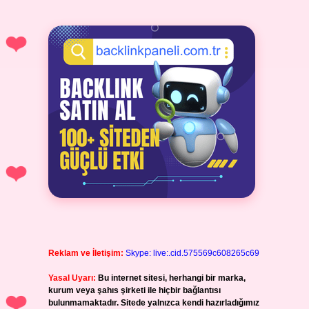
Reklam ve İletişim:
Skype: live:.cid.575569c608265c69
Yasal Uyarı:
Bu internet sitesi, herhangi bir marka,
kurum veya şahıs şirketi ile hiçbir bağlantısı
bulunmamaktadır. Sitede yalnızca kendi hazırladığımız