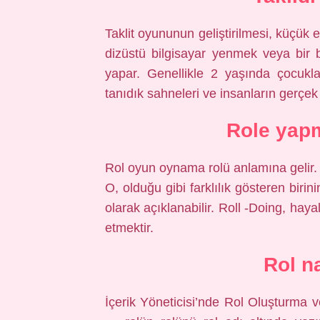
Taklit oyununun geliştirilmesi, küçük el
dizüstü bilgisayar yenmek veya bir 
yapar. Genellikle 2 yaşında çocukl
tanıdık sahneleri ve insanların gerçek r
Role yap
Rol oyun oynama rolü anlamına gelir. 
O, olduğu gibi farklılık gösteren birin
olarak açıklanabilir. Roll -Doing, hay
etmektir.
Rol na
İçerik Yöneticisi’nde Rol Oluşturma 