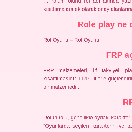
… rolün rolünü rol adı altında yaz
kısıtlamalara ek olarak onay alanlarına
Role play ne 
Rol Oyunu – Rol Oyunu.
FRP aç
FRP malzemeleri, lif takviyeli pla
kısaltılmasıdır. FRP, liflerle güçlend
bir malzemedir.
RP
Rolün rolü, genellikle oydaki karakter
“Oyunlarda seçilen karakterin ve ta