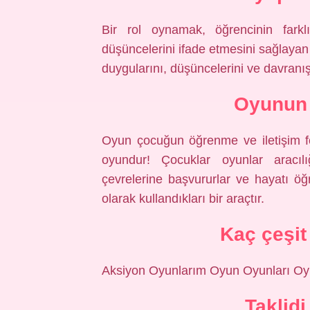
Bir rol oynamak, öğrencinin farkl
düşüncelerini ifade etmesini sağlayan
duygularını, düşüncelerini ve davranış
Oyunun 
Oyun çocuğun öğrenme ve iletişim for
oyundur! Çocuklar oyunlar aracılı
çevrelerine başvururlar ve hayatı öğr
olarak kullandıkları bir araçtır.
Kaç çeşit
Aksiyon Oyunlarım Oyun Oyunları O
Taklid