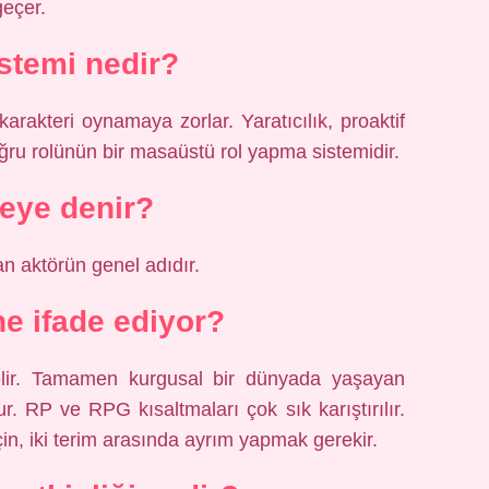
geçer.
istemi nedir?
rakteri oynamaya zorlar. Yaratıcılık, proaktif
ru rolünün bir masaüstü rol yapma sistemidir.
eye denir?
an aktörün genel adıdır.
ne ifade ediyor?
lir. Tamamen kurgusal bir dünyada yaşayan
r. RP ve RPG kısaltmaları çok sık karıştırılır.
in, iki terim arasında ayrım yapmak gerekir.