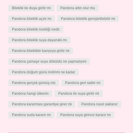
Bileklik ile duşa girilir mi
Pandora altın olur mu
Pandora bileklik açılır mı
Pandora bileklik genişletilebilir mi
Pandora bileklik özelliği nedir
Pandora bileklik suya dayanıklı mı
Pandora bileklikle banyoya girilir mi
Pandora çamaşır suyu döküldü ne yapmalıyım
Pandora doğum günü indirimi ne kadar
Pandora gerçek gümüş mü
Pandora geri satılır mı
Pandora hangi ülkenin
Pandora ile suya girilir mi
Pandora kararması garantiye girer mi
Pandora nasıl saklanır
Pandora suda kararır mı
Pandora suya girince kararır mı