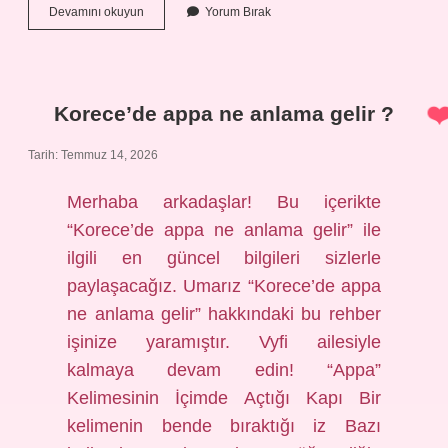
Kürtçede
Devamını okuyun
Yorum Bırak
kulilk
ne
demek
?
Korece’de appa ne anlama gelir ?
Tarih: Temmuz 14, 2026
Merhaba arkadaşlar! Bu içerikte
“Korece’de appa ne anlama gelir” ile
ilgili en güncel bilgileri sizlerle
paylaşacağız. Umarız “Korece’de appa
ne anlama gelir” hakkındaki bu rehber
işinize yaramıştır. Vyfi ailesiyle
kalmaya devam edin! “Appa”
Kelimesinin İçimde Açtığı Kapı Bir
kelimenin bende bıraktığı iz Bazı