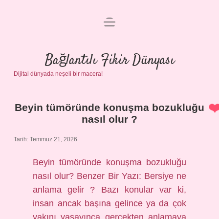
menüyü
Anasayfa
aç
Gizlilik Politikası
Bağlantılı Fikir Dünyası
Dijital dünyada neşeli bir macera!
Yasal Uyarı
Hakkımızda
Beyin tümöründe konuşma bozukluğu
Bağlantılı
nasıl olur ?
Fikir
Tarih: Temmuz 21, 2026
Dünyası
Beyin tümöründe konuşma bozukluğu
nasıl olur? Benzer Bir Yazı: Bersiye ne
Yazılar
anlama gelir ? Bazı konular var ki,
insan ancak başına gelince ya da çok
yakını yaşayınca gerçekten anlamaya