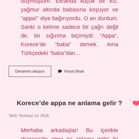
duymuştum. Ekranda küçük bir kız,
yağmur altında babasına koşuyor ve
“appa!” diye bağırıyordu. O an durdum.
Sanki o kelime sadece bir çağrı değil
de, bir sığınma biçimiydi. “Appa”,
Korece’de “baba” demek. Ama
Türkçedeki “baba”dan…
Korece’de
Devamını okuyun
Yorum Bırak
appa
ne
anlama
gelir
?
Korece’de appa ne anlama gelir ?
Tarih: Temmuz 14, 2026
Merhaba arkadaşlar! Bu içerikte