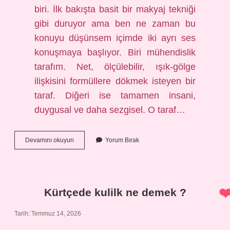
biri. İlk bakışta basit bir makyaj tekniği
gibi duruyor ama ben ne zaman bu
konuyu düşünsem içimde iki ayrı ses
konuşmaya başlıyor. Biri mühendislik
tarafım. Net, ölçülebilir, ışık-gölge
ilişkisini formüllere dökmek isteyen bir
taraf. Diğeri ise tamamen insani,
duygusal ve daha sezgisel. O taraf…
Yüze
Devamını okuyun
Yorum Bırak
kontür
nedir
?
Kürtçede kulilk ne demek ?
Tarih: Temmuz 14, 2026