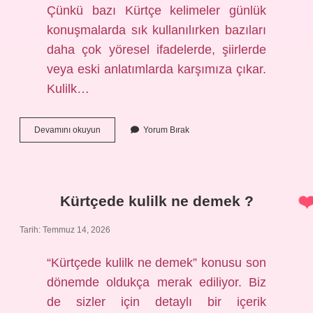
Çünkü bazı Kürtçe kelimeler günlük
konuşmalarda sık kullanılırken bazıları
daha çok yöresel ifadelerde, şiirlerde
veya eski anlatımlarda karşımıza çıkar.
Kulilk…
Kürtçede
Devamını okuyun
Yorum Bırak
kulilk
ne
demek
?
Kürtçede kulilk ne demek ?
Tarih: Temmuz 14, 2026
“Kürtçede kulilk ne demek” konusu son
dönemde oldukça merak ediliyor. Biz
de sizler için detaylı bir içerik