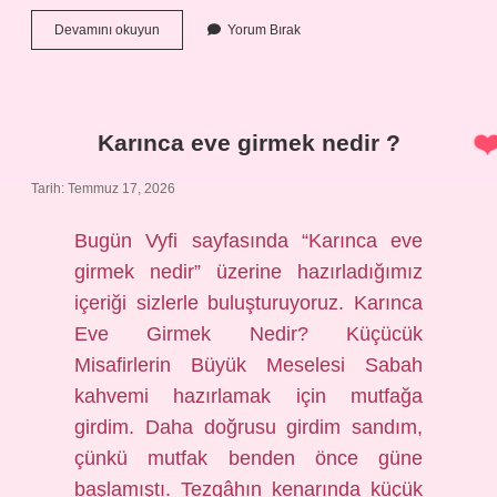
Beyin
Devamını okuyun
Yorum Bırak
tümöründe
konuşma
bozukluğu
nasıl
olur
Karınca eve girmek nedir ?
?
Tarih: Temmuz 17, 2026
Bugün Vyfi sayfasında “Karınca eve
girmek nedir” üzerine hazırladığımız
içeriği sizlerle buluşturuyoruz. Karınca
Eve Girmek Nedir? Küçücük
Misafirlerin Büyük Meselesi Sabah
kahvemi hazırlamak için mutfağa
girdim. Daha doğrusu girdim sandım,
çünkü mutfak benden önce güne
başlamıştı. Tezgâhın kenarında küçük