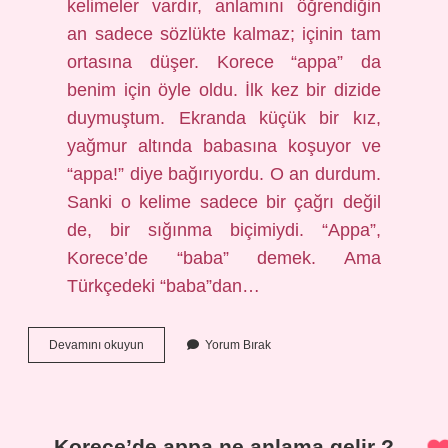
kelimeler vardır, anlamını öğrendiğin
an sadece sözlükte kalmaz; içinin tam
ortasına düşer. Korece “appa” da
benim için öyle oldu. İlk kez bir dizide
duymuştum. Ekranda küçük bir kız,
yağmur altında babasına koşuyor ve
“appa!” diye bağırıyordu. O an durdum.
Sanki o kelime sadece bir çağrı değil
de, bir sığınma biçimiydi. “Appa”,
Korece’de “baba” demek. Ama
Türkçedeki “baba”dan…
Korece’de
Devamını okuyun
Yorum Bırak
appa
ne
anlama
gelir
?
Korece’de appa ne anlama gelir ?