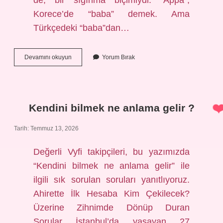
de, bir sığınma biçimiydi. “Appa”,
Korece’de “baba” demek. Ama
Türkçedeki “baba”dan…
Korece’de
Devamını okuyun
Yorum Bırak
appa
ne
anlama
gelir
?
Kendini bilmek ne anlama gelir ?
Tarih: Temmuz 13, 2026
Değerli Vyfi takipçileri, bu yazımızda
“Kendini bilmek ne anlama gelir” ile
ilgili sık sorulan soruları yanıtlıyoruz.
Ahirette İlk Hesaba Kim Çekilecek?
Üzerine Zihnimde Dönüp Duran
Sorular İstanbul’da yaşayan 27