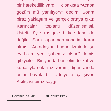
bir hareketlilik vardı. İlk bakışta “Acaba
gözüm mü yanılıyor?” dedim. Sonra
biraz yaklaştım ve gerçek ortaya çıktı:
Karıncalar toplantı düzenlemişti.
Üstelik öyle rastgele birkaç tane de
değildi. Sanki apartman yönetimi karar
almış, “Arkadaşlar, bugün İzmir’de şu
ev bizim yeni şubemiz olsun” demiş
gibiydiler. Bir yanda ben elimde kahve
kupasıyla onları izliyorum, diğer yanda
onlar büyük bir ciddiyetle çalışıyor.
Açıkçası biraz saygı…
Karınca
Devamını okuyun
Yorum Bırak
eve
girmek
nedir