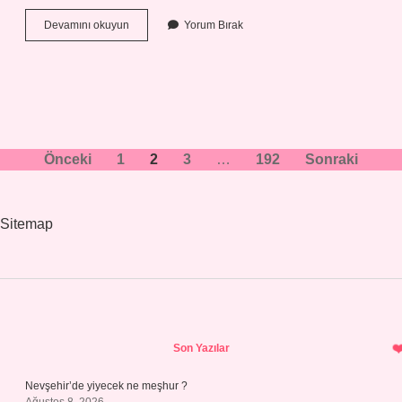
Kendini
Devamını okuyun
Yorum Bırak
bilmek
ne
anlama
gelir
?
Yazı
Önceki
1
2
3
…
192
Sonraki
sayfalaması
Sitemap
Sidebar
Son Yazılar
Nevşehir’de yiyecek ne meşhur ?