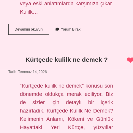
veya eski anlatımlarda karşımıza çıkar.
Kulilk…
Kürtçede
Devamını okuyun
Yorum Bırak
kulilk
ne
demek
?
Kürtçede kulilk ne demek ?
Tarih: Temmuz 14, 2026
“Kürtçede kulilk ne demek” konusu son
dönemde oldukça merak ediliyor. Biz
de sizler için detaylı bir içerik
hazırladık. Kürtçede Kulilk Ne Demek?
Kelimenin Anlamı, Kökeni ve Günlük
Hayattaki Yeri Kürtçe, yüzyıllar