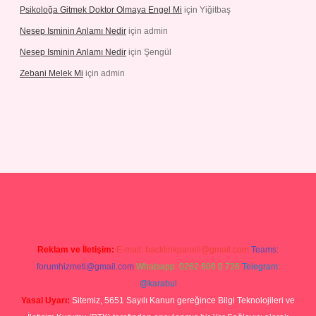
Psikoloğa Gitmek Doktor Olmaya Engel Mi
için
Yiğitbaş
Nesep Isminin Anlamı Nedir
için
admin
Nesep Isminin Anlamı Nedir
için
Şengül
Zebani Melek Mi
için
admin
r yeni giriş
Reklam ve İletişim:
E-mail:
backlinkpaneli@gmail.com
Teams:
forumhizmeti@gmail.com
Whatsapp: 0262 606 0 726
Telegram:
@karabul
Yasal Uyarı:
Sitemiz, 5651 Sayılı Kanun gereğince Bilgi Teknolojileri ve