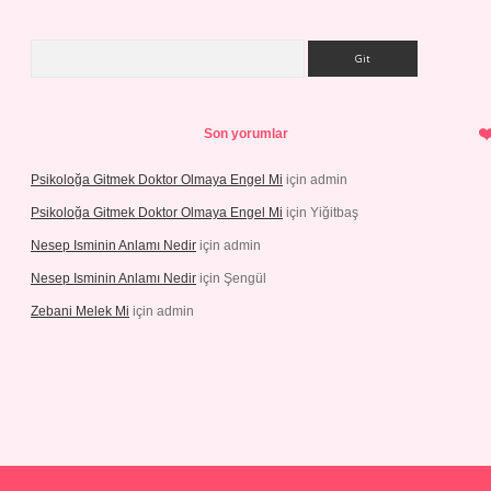
Arama
Son yorumlar
Psikoloğa Gitmek Doktor Olmaya Engel Mi
için
admin
Psikoloğa Gitmek Doktor Olmaya Engel Mi
için
Yiğitbaş
Nesep Isminin Anlamı Nedir
için
admin
Nesep Isminin Anlamı Nedir
için
Şengül
Zebani Melek Mi
için
admin
xper yeni giriş