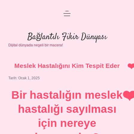
menüyü
Anasayfa
aç
Gizlilik Politikası
Bağlantılı Fikir Dünyası
Dijital dünyada neşeli bir macera!
Yasal Uyarı
Hakkımızda
Meslek Hastalığını Kim Tespit Eder
Tarih: Ocak 1, 2025
Bir hastalığın meslek
hastalığı sayılması
için nereye