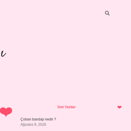
ı
Sidebar
https://ilbetgir.net/
betexper yeni gir
Son Yazılar
Çoban bandajı nedir ?
Ağustos 9, 2026