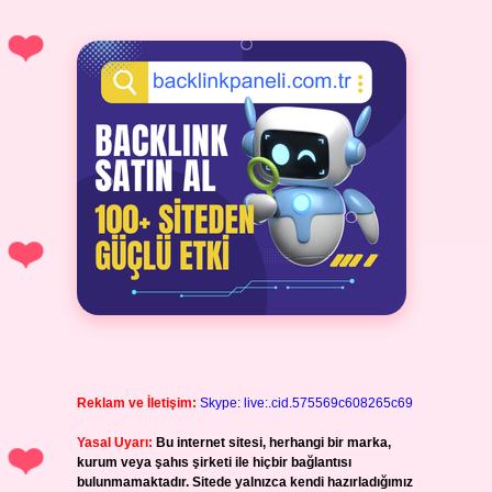
Reklam ve İletişim:
Skype: live:.cid.575569c608265c69
Yasal Uyarı:
Bu internet sitesi, herhangi bir marka,
kurum veya şahıs şirketi ile hiçbir bağlantısı
bulunmamaktadır. Sitede yalnızca kendi hazırladığımız