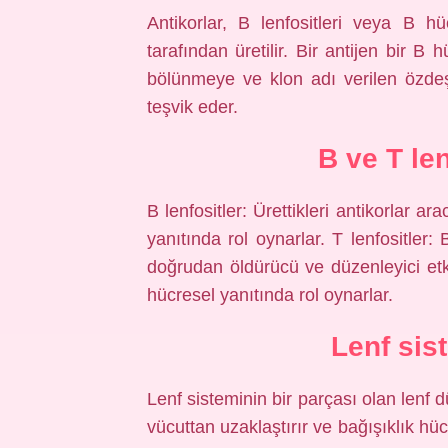
Antikorlar, B lenfositleri veya B h
tarafından üretilir. Bir antijen bir B
bölünmeye ve klon adı verilen özde
teşvik eder.
B ve T len
B lenfositler: Ürettikleri antikorlar ar
yanıtında rol oynarlar. T lenfositler:
doğrudan öldürücü ve düzenleyici etkil
hücresel yanıtında rol oynarlar.
Lenf sis
Lenf sisteminin bir parçası olan lenf dü
vücuttan uzaklaştırır ve bağışıklık hü