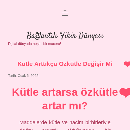
menüyü
Anasayfa
aç
Gizlilik Politikası
Bağlantılı Fikir Dünyası
Dijital dünyada neşeli bir macera!
Yasal Uyarı
Hakkımızda
Kütle Arttıkça Özkütle Değişir Mi
Tarih: Ocak 6, 2025
Kütle artarsa özkütle
artar mı?
Maddelerde kütle ve hacim birbirleriyle