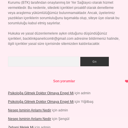
Kurumu (BTK) tarafından onaylanmış bir Yer Sağlayıcı olarak hizmet
vermektedir. Bu nedenle, sitedeki içerikleri proaktif olarak denetleme
veya araştırma yükümlülüğümüz bulunmamaktadır. Ancak, üyelerimiz
yazdıkları içeriklerin sorumluluğunu taşımakta olup, siteye üye olarak bu
sorumluluğu kabul etmiş sayılırlar.
Hukuka ve yasal düzenlemelere aykırı olduğunu düşündüğünüz
içerikleri,
backlinkpanelicomtr@gmail.com
adresine bildirmeniz halinde,
ilgili içerikler yasal süre içerisinde sitemizden kaldırılacaktır.
Arama
Son yorumlar
Psikoloğa Gitmek Doktor Olmaya Engel Mi
için
admin
Psikoloğa Gitmek Doktor Olmaya Engel Mi
için
Yiğitbaş
Nesep Isminin Anlamı Nedir
için
admin
Nesep Isminin Anlamı Nedir
için
Şengül
Zebani Melek Mi
için
admin