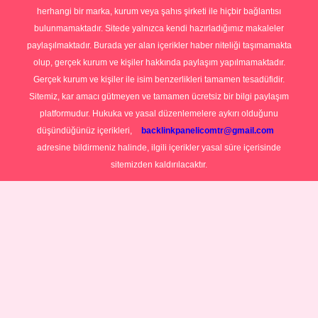
herhangi bir marka, kurum veya şahıs şirketi ile hiçbir bağlantısı
bulunmamaktadır. Sitede yalnızca kendi hazırladığımız makaleler
paylaşılmaktadır. Burada yer alan içerikler haber niteliği taşımamakta
olup, gerçek kurum ve kişiler hakkında paylaşım yapılmamaktadır.
Gerçek kurum ve kişiler ile isim benzerlikleri tamamen tesadüfidir.
Sitemiz, kar amacı gütmeyen ve tamamen ücretsiz bir bilgi paylaşım
platformudur. Hukuka ve yasal düzenlemelere aykırı olduğunu
düşündüğünüz içerikleri,
backlinkpanelicomtr@gmail.com
adresine bildirmeniz halinde, ilgili içerikler yasal süre içerisinde
sitemizden kaldırılacaktır.