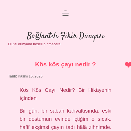
menüyü
Anasayfa
aç
Gizlilik Politikası
Bağlantılı Fikir Dünyası
Dijital dünyada neşeli bir macera!
Yasal Uyarı
Hakkımızda
Kös kös çayı nedir ?
Tarih: Kasım 15, 2025
Kös Kös Çayı Nedir? Bir Hikâyenin
İçinden
Bir gün, bir sabah kahvaltısında, eski
bir dostumun evinde içtiğim o sıcak,
hafif ekşimsi çayın tadı hâlâ zihnimde.