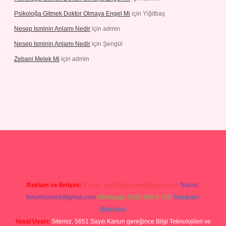
Psikoloğa Gitmek Doktor Olmaya Engel Mi
için
Yiğitbaş
Nesep Isminin Anlamı Nedir
için
admin
Nesep Isminin Anlamı Nedir
için
Şengül
Zebani Melek Mi
için
admin
etexper yeni giriş
Reklam ve İletişim:
E-mail:
backlinkpaneli@gmail.com
Teams:
forumhizmeti@gmail.com
Whatsapp: 0262 606 0 726
Telegram:
@karabul
Yasal Uyarı:
Sitemiz, 5651 Sayılı Kanun gereğince Bilgi Teknolojileri ve