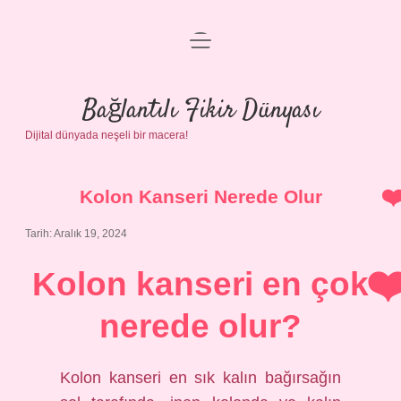
menüyü
Anasayfa
aç
Gizlilik Politikası
Bağlantılı Fikir Dünyası
Dijital dünyada neşeli bir macera!
Yasal Uyarı
Hakkımızda
Kolon Kanseri Nerede Olur
Tarih: Aralık 19, 2024
Kolon kanseri en çok
nerede olur?
Kolon kanseri en sık kalın bağırsağın