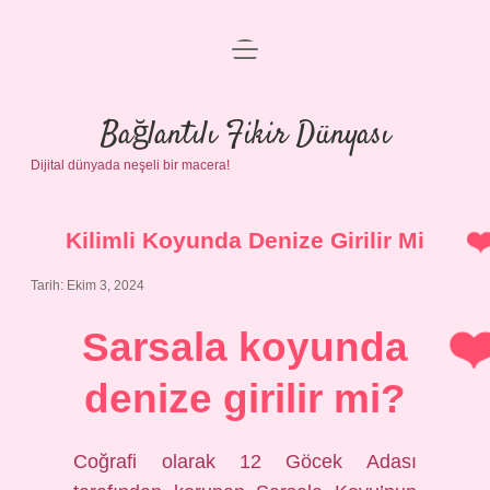
menüyü
Anasayfa
aç
Gizlilik Politikası
Bağlantılı Fikir Dünyası
Dijital dünyada neşeli bir macera!
Yasal Uyarı
Hakkımızda
Kilimli Koyunda Denize Girilir Mi
Tarih: Ekim 3, 2024
Sarsala koyunda
denize girilir mi?
Coğrafi olarak 12 Göcek Adası