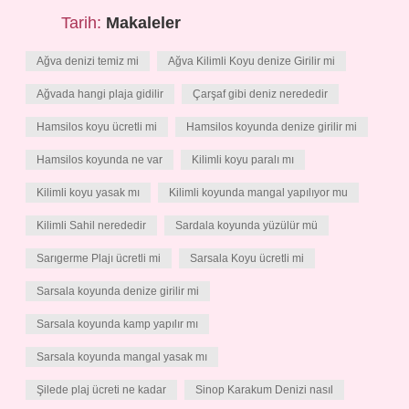
Tarih:
Makaleler
Ağva denizi temiz mi
Ağva Kilimli Koyu denize Girilir mi
Ağvada hangi plaja gidilir
Çarşaf gibi deniz nerededir
Hamsilos koyu ücretli mi
Hamsilos koyunda denize girilir mi
Hamsilos koyunda ne var
Kilimli koyu paralı mı
Kilimli koyu yasak mı
Kilimli koyunda mangal yapılıyor mu
Kilimli Sahil nerededir
Sardala koyunda yüzülür mü
Sarıgerme Plajı ücretli mi
Sarsala Koyu ücretli mi
Sarsala koyunda denize girilir mi
Sarsala koyunda kamp yapılır mı
Sarsala koyunda mangal yasak mı
Şilede plaj ücreti ne kadar
Sinop Karakum Denizi nasıl