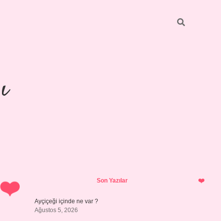
ı
Sidebar
https://ilbetgir.net/
be
Son Yazılar
Ayçiçeği içinde ne var ?
Ağustos 5, 2026