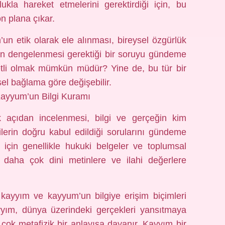
ukla hareket etmelerini gerektirdiği için, bu
n plana çıkar.
un etik olarak ele alınması, bireysel özgürlük
un dengelenmesi gerektiği bir soruyu gündeme
letli olmak mümkün müdür? Yine de, bu tür bir
sel bağlama göre değişebilir.
Kayyum’un Bilgi Kuramı
 açıdan incelenmesi, bilgi ve gerçeğin kim
gilerin doğru kabul edildiği sorularını gündeme
k için genellikle hukuki belgeler ve toplumsal
m daha çok dini metinlere ve ilahi değerlere
 kayyım ve kayyum’un bilgiye erişim biçimleri
ayyım, dünya üzerindeki gerçekleri yansıtmaya
çok metafizik bir anlayışa dayanır. Kayyım bir