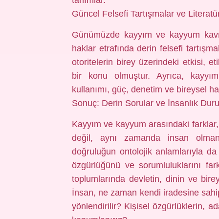
tanımlar.
Güncel Felsefi Tartışmalar ve Literatü
Günümüzde kayyım ve kayyum kavraml
haklar etrafında derin felsefi tartışm
otoritelerin birey üzerindeki etkisi, 
bir konu olmuştur. Ayrıca, kayyı
kullanımı, güç, denetim ve bireysel hak
Sonuç: Derin Sorular ve İnsanlık Du
Kayyım ve kayyum arasındaki farklar
değil, aynı zamanda insan olmanın
doğruluğun ontolojik anlamlarıyla da i
özgürlüğünü ve sorumluluklarını far
toplumlarında devletin, dinin ve birey
İnsan, ne zaman kendi iradesine sahip 
yönlendirilir? Kişisel özgürlüklerin, 