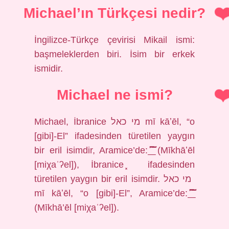
Michael’ın Türkçesi nedir?
İngilizce-Türkçe çevirisi Mikail ismi:
başmeleklerden biri. İsim bir erkek
ismidir.
Michael ne ismi?
Michael, İbranice מי כאל mī kāʼēl, “o
[gibi]-El” ifadesinden türetilen yaygın
bir eril isimdir, Aramice’de: ͐͟͡͝͝͠ (Mīkhāʼēl
[miχaˈʔel]), İbranice ͓ ifadesinden
türetilen yaygın bir eril isimdir. מי כאל ‎
mī kāʼēl, “o [gibi]-El”, Aramice’de: ͐͟͡͝͝͠
(Mīkhā’ēl [miχaˈʔel]).