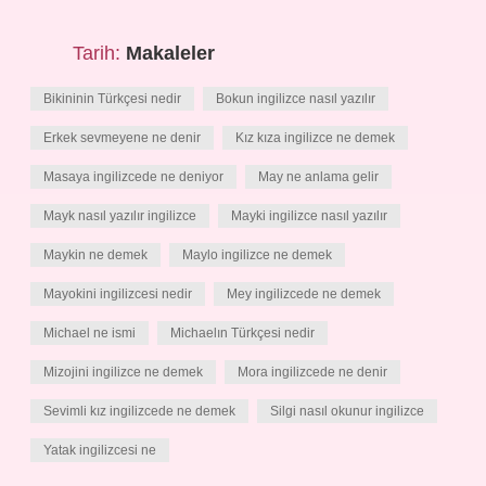
Tarih:
Makaleler
Bikininin Türkçesi nedir
Bokun ingilizce nasıl yazılır
Erkek sevmeyene ne denir
Kız kıza ingilizce ne demek
Masaya ingilizcede ne deniyor
May ne anlama gelir
Mayk nasıl yazılır ingilizce
Mayki ingilizce nasıl yazılır
Maykin ne demek
Maylo ingilizce ne demek
Mayokini ingilizcesi nedir
Mey ingilizcede ne demek
Michael ne ismi
Michaelın Türkçesi nedir
Mizojini ingilizce ne demek
Mora ingilizcede ne denir
Sevimli kız ingilizcede ne demek
Silgi nasıl okunur ingilizce
Yatak ingilizcesi ne