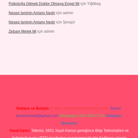
Psikoloğa Gitmek Doktor Olmaya Engel Mi
için
Yiğitbaş
Nesep Isminin Anlamı Nedir
için
admin
Nesep Isminin Anlamı Nedir
için
Şengül
Zebani Melek Mi
için
admin
r.net/
betexper yeni giriş
Reklam ve İletişim:
E-mail:
backlinkpaneli@gmail.com
Teams:
forumhizmeti@gmail.com
Whatsapp: 0262 606 0 726
Telegram:
@karabul
Yasal Uyarı:
Sitemiz, 5651 Sayılı Kanun gereğince Bilgi Teknolojileri ve