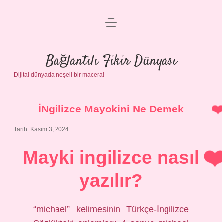
menüyü
Anasayfa
aç
Gizlilik Politikası
Bağlantılı Fikir Dünyası
Dijital dünyada neşeli bir macera!
Yasal Uyarı
Hakkımızda
İNgilizce Mayokini Ne Demek
Tarih: Kasım 3, 2024
Mayki ingilizce nasıl
yazılır?
“michael” kelimesinin Türkçe-İngilizce