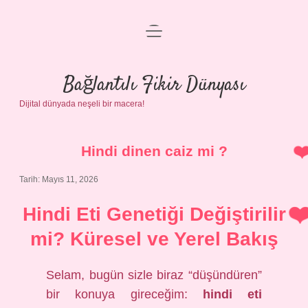
menüyü
Anasayfa
aç
Gizlilik Politikası
Bağlantılı Fikir Dünyası
Dijital dünyada neşeli bir macera!
Yasal Uyarı
Hakkımızda
Hindi dinen caiz mi ?
Tarih: Mayıs 11, 2026
Hindi Eti Genetiği Değiştirilir
mi? Küresel ve Yerel Bakış
Selam, bugün sizle biraz “düşündüren”
bir konuya gireceğim:
hindi eti