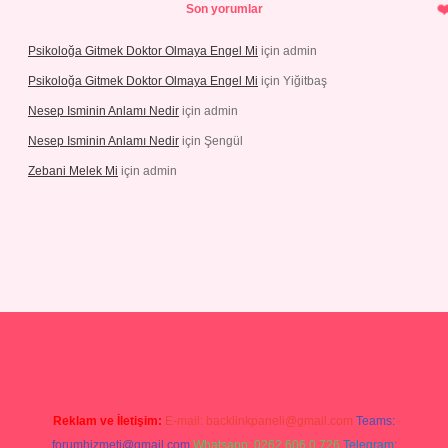
Son yorumlar
Psikoloğa Gitmek Doktor Olmaya Engel Mi
için
admin
Psikoloğa Gitmek Doktor Olmaya Engel Mi
için
Yiğitbaş
Nesep Isminin Anlamı Nedir
için
admin
Nesep Isminin Anlamı Nedir
için
Şengül
Zebani Melek Mi
için
admin
er yeni giriş
Reklam ve İletişim:
E-mail:
backlinkpaneli@gmail.com
Teams:
forumhizmeti@gmail.com
Whatsapp: 0262 606 0 726
Telegram: