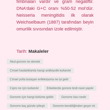
fimbriaları vardır ve gram negatiftir.
DNA’daki G+C oranı %50-52 mol’dür.
Neisseria meningitidis ilk olarak
Weichselbaum (1887) tarafından beyin
omurilik sıvısından izole edilmiştir.
Tarih:
Makaleler
Akut gonore ne demek
Cinsel hastalıklarda hangi antibiyotik kullanılır
Cinsel yolla bulaşan enfeksiyona ne iyi gelir
Cipro ne için kullanılır
Erkeklerde gonore testi nasıl yapılır
Gonorre için hangi bölüme gidilir
Gonorre ilacı nedir
Gonorre kaç günde iyileşir
Gonorre kendiliğinden geçer mi