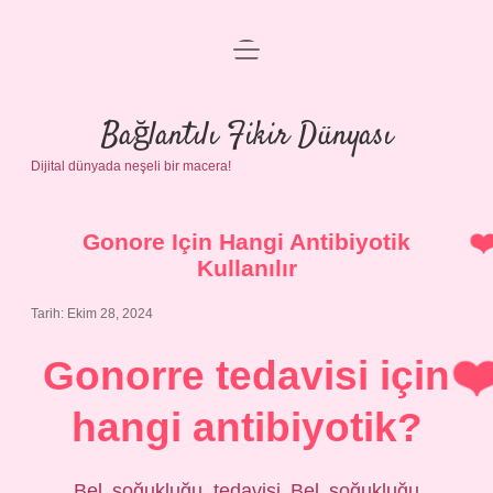
menüyü
Anasayfa
aç
Gizlilik Politikası
Bağlantılı Fikir Dünyası
Dijital dünyada neşeli bir macera!
Yasal Uyarı
Hakkımızda
Gonore Için Hangi Antibiyotik
Kullanılır
Tarih: Ekim 28, 2024
Gonorre tedavisi için
hangi antibiyotik?
Bel soğukluğu tedavisi Bel soğukluğu