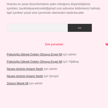
Hukuka ve yasal düzenlemelere aykırı olduğunu düşündüğünüz
içerikleri,
backlinkpanelicomtr@gmail.com
adresine bildirmeniz halinde,
ilgili içerikler yasal süre içerisinde sitemizden kaldırılacaktır.
Arama
Son yorumlar
Psikoloğa Gitmek Doktor Olmaya Engel Mi
için
admin
Psikoloğa Gitmek Doktor Olmaya Engel Mi
için
Yiğitbaş
Nesep Isminin Anlamı Nedir
için
admin
Nesep Isminin Anlamı Nedir
için
Şengül
Zebani Melek Mi
için
admin