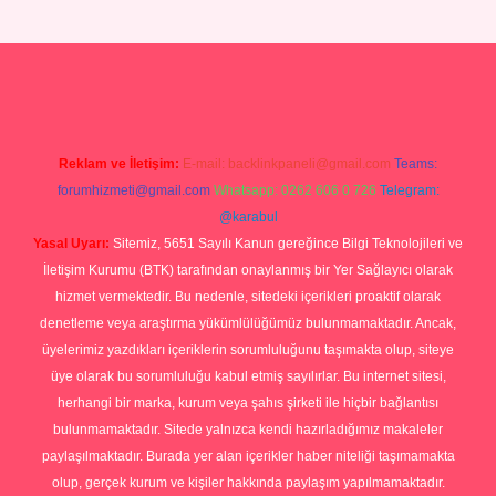
r yeni giriş
Reklam ve İletişim:
E-mail:
backlinkpaneli@gmail.com
Teams:
forumhizmeti@gmail.com
Whatsapp: 0262 606 0 726
Telegram:
@karabul
Yasal Uyarı:
Sitemiz, 5651 Sayılı Kanun gereğince Bilgi Teknolojileri ve
İletişim Kurumu (BTK) tarafından onaylanmış bir Yer Sağlayıcı olarak
hizmet vermektedir. Bu nedenle, sitedeki içerikleri proaktif olarak
denetleme veya araştırma yükümlülüğümüz bulunmamaktadır. Ancak,
üyelerimiz yazdıkları içeriklerin sorumluluğunu taşımakta olup, siteye
üye olarak bu sorumluluğu kabul etmiş sayılırlar. Bu internet sitesi,
herhangi bir marka, kurum veya şahıs şirketi ile hiçbir bağlantısı
bulunmamaktadır. Sitede yalnızca kendi hazırladığımız makaleler
paylaşılmaktadır. Burada yer alan içerikler haber niteliği taşımamakta
olup, gerçek kurum ve kişiler hakkında paylaşım yapılmamaktadır.