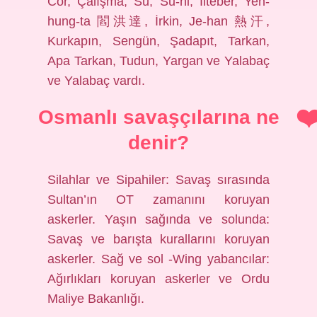
Cor, Çalışma, Sü, Su-ni, İlteber, Yen-
hung-ta 閻洪達, İrkin, Je-han 熱汗,
Kurkapın, Sengün, Şadapıt, Tarkan,
Apa Tarkan, Tudun, Yargan ve Yalabaç
ve Yalabaç vardı.
Osmanlı savaşçılarına ne
denir?
Silahlar ve Sipahiler: Savaş sırasında
Sultan’ın OT zamanını koruyan
askerler. Yaşın sağında ve solunda:
Savaş ve barışta kurallarını koruyan
askerler. Sağ ve sol -Wing yabancılar:
Ağırlıkları koruyan askerler ve Ordu
Maliye Bakanlığı.