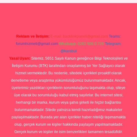
etexper yeni giriş
Reklam ve İletişim:
E-mail:
backlinkpaneli@gmail.com
Teams:
forumhizmeti@gmail.com
Whatsapp: 0262 606 0 726
Telegram:
@karabul
Yasal Uyarı:
Sitemiz, 5651 Sayılı Kanun gereğince Bilgi Teknolojileri ve
İletişim Kurumu (BTK) tarafından onaylanmış bir Yer Sağlayıcı olarak
hizmet vermektedir. Bu nedenle, sitedeki içerikleri proaktif olarak
denetleme veya araştırma yükümlülüğümüz bulunmamaktadır. Ancak,
üyelerimiz yazdıkları içeriklerin sorumluluğunu taşımakta olup, siteye
üye olarak bu sorumluluğu kabul etmiş sayılırlar. Bu internet sitesi,
herhangi bir marka, kurum veya şahıs şirketi ile hiçbir bağlantısı
bulunmamaktadır. Sitede yalnızca kendi hazırladığımız makaleler
paylaşılmaktadır. Burada yer alan içerikler haber niteliği taşımamakta
olup, gerçek kurum ve kişiler hakkında paylaşım yapılmamaktadır.
Gerçek kurum ve kişiler ile isim benzerlikleri tamamen tesadüfidir.