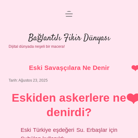
menüyü
Anasayfa
aç
Gizlilik Politikası
Bağlantılı Fikir Dünyası
Dijital dünyada neşeli bir macera!
Yasal Uyarı
Hakkımızda
Eski Savaşçılara Ne Denir
Tarih: Ağustos 23, 2025
Eskiden askerlere ne
denirdi?
Eski Türkiye eşdeğeri Su. Erbaşlar için