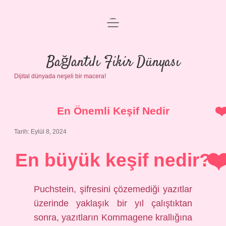
menüyü
Anasayfa
aç
Gizlilik Politikası
Bağlantılı Fikir Dünyası
Dijital dünyada neşeli bir macera!
Yasal Uyarı
Hakkımızda
En Önemli Keşif Nedir
Tarih: Eylül 8, 2024
En büyük keşif nedir?
Puchstein, şifresini çözemediği yazıtlar
üzerinde yaklaşık bir yıl çalıştıktan
sonra, yazıtların Kommagene krallığına