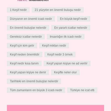
1 Keşif nedir
21 yüzyılın en önemli buluşu nedir
Dünyanın en önemli icadı nedir
En büyük keşif nedir
En önemli buluşlar nelerdir
En yararlı icatlar nelerdir
Gereksiz icatlar nelerdir
Insanlığın ilk icadı nedir
Keşif için kim gelir
Keşif miktarı nedir
Keşif neden önemlidir
Keşif nedir 3 örnek
Keşif nedir kısa tanım
Keşif yapan kişiye ne ad verilir
Keşif yapan kişiye ne denir
Keşifte neler olur
Tarihteki en önemli buluşlar nelerdir
Tüm zamanların en büyük 3 icadı nedir
Türkiye ne icat etti