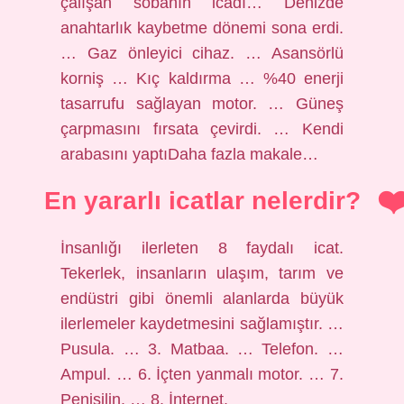
çalışan sobanın icadı… Denizde
anahtarlık kaybetme dönemi sona erdi.
… Gaz önleyici cihaz. … Asansörlü
korniş … Kıç kaldırma … %40 enerji
tasarrufu sağlayan motor. … Güneş
çarpmasını fırsata çevirdi. … Kendi
arabasını yaptıDaha fazla makale…
En yararlı icatlar nelerdir?
İnsanlığı ilerleten 8 faydalı icat.
Tekerlek, insanların ulaşım, tarım ve
endüstri gibi önemli alanlarda büyük
ilerlemeler kaydetmesini sağlamıştır. …
Pusula. … 3. Matbaa. … Telefon. …
Ampul. … 6. İçten yanmalı motor. … 7.
Penisilin. … 8. İnternet.