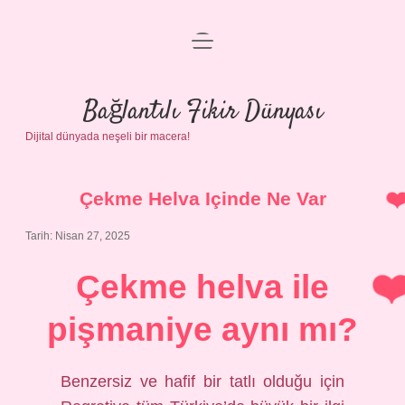
menüyü
Anasayfa
aç
Gizlilik Politikası
Bağlantılı Fikir Dünyası
Dijital dünyada neşeli bir macera!
Yasal Uyarı
Hakkımızda
Çekme Helva Içinde Ne Var
Tarih: Nisan 27, 2025
Çekme helva ile
pişmaniye aynı mı?
Benzersiz ve hafif bir tatlı olduğu için