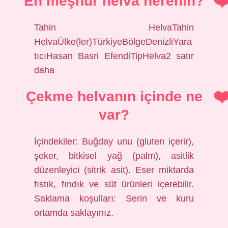
En meşhur helva nerenin?
Tahin HelvaTahin
HelvaÜlke(ler)TürkiyeBölgeDenizliYara
tıcıHasan Basri EfendiTipHelva2 satır
daha
Çekme helvanın içinde ne
var?
İçindekiler: Buğday unu (gluten içerir),
şeker, bitkisel yağ (palm), asitlik
düzenleyici (sitrik asit). Eser miktarda
fıstık, fındık ve süt ürünleri içerebilir.
Saklama koşulları: Serin ve kuru
ortamda saklayınız.