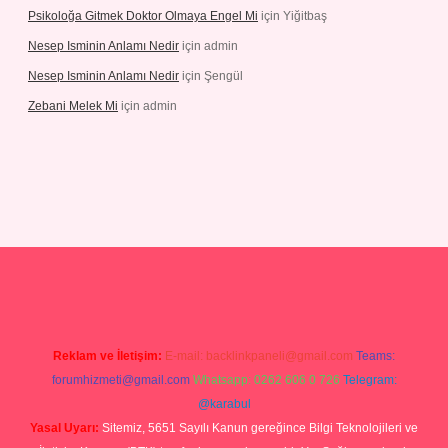
Psikoloğa Gitmek Doktor Olmaya Engel Mi
için
Yiğitbaş
Nesep Isminin Anlamı Nedir
için
admin
Nesep Isminin Anlamı Nedir
için
Şengül
Zebani Melek Mi
için
admin
er yeni giriş
Reklam ve İletişim:
E-mail:
backlinkpaneli@gmail.com
Teams:
forumhizmeti@gmail.com
Whatsapp: 0262 606 0 726
Telegram:
@karabul
Yasal Uyarı:
Sitemiz, 5651 Sayılı Kanun gereğince Bilgi Teknolojileri ve