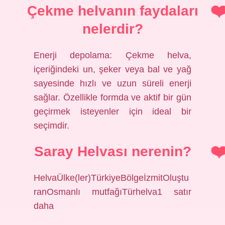
Çekme helvanın faydaları
nelerdir?
Enerji depolama: Çekme helva,
içeriğindeki un, şeker veya bal ve yağ
sayesinde hızlı ve uzun süreli enerji
sağlar. Özellikle formda ve aktif bir gün
geçirmek isteyenler için ideal bir
seçimdir.
Saray Helvası nerenin?
HelvaÜlke(ler)TürkiyeBölgeİzmitOluştu
ranOsmanlı mutfağıTürhelva1 satır
daha