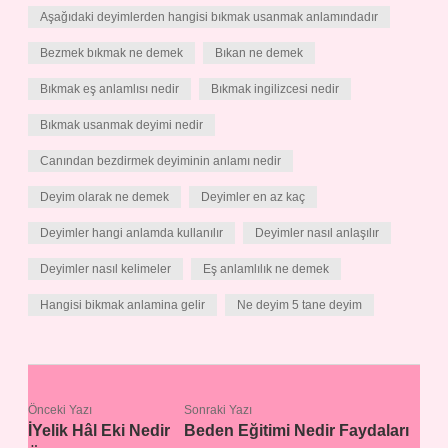
Aşağıdaki deyimlerden hangisi bıkmak usanmak anlamındadır
Bezmek bıkmak ne demek
Bıkan ne demek
Bıkmak eş anlamlısı nedir
Bıkmak ingilizcesi nedir
Bıkmak usanmak deyimi nedir
Canından bezdirmek deyiminin anlamı nedir
Deyim olarak ne demek
Deyimler en az kaç
Deyimler hangi anlamda kullanılır
Deyimler nasıl anlaşılır
Deyimler nasıl kelimeler
Eş anlamlılık ne demek
Hangisi bikmak anlamina gelir
Ne deyim 5 tane deyim
Önceki Yazı
Sonraki Yazı
İYelik Hâl Eki Nedir
Beden Eğitimi Nedir Faydaları