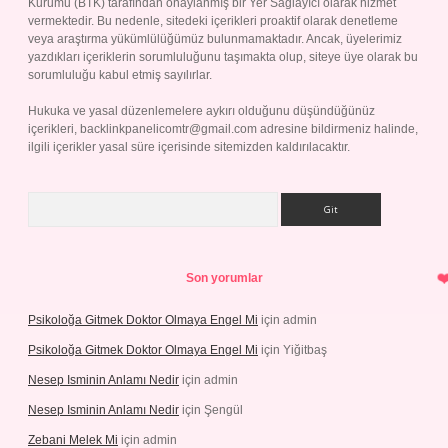
Kurumu (BTK) tarafından onaylanmış bir Yer Sağlayıcı olarak hizmet
vermektedir. Bu nedenle, sitedeki içerikleri proaktif olarak denetleme
veya araştırma yükümlülüğümüz bulunmamaktadır. Ancak, üyelerimiz
yazdıkları içeriklerin sorumluluğunu taşımakta olup, siteye üye olarak bu
sorumluluğu kabul etmiş sayılırlar.
Hukuka ve yasal düzenlemelere aykırı olduğunu düşündüğünüz
içerikleri,
backlinkpanelicomtr@gmail.com
adresine bildirmeniz halinde,
ilgili içerikler yasal süre içerisinde sitemizden kaldırılacaktır.
Arama
Son yorumlar
Psikoloğa Gitmek Doktor Olmaya Engel Mi
için
admin
Psikoloğa Gitmek Doktor Olmaya Engel Mi
için
Yiğitbaş
Nesep Isminin Anlamı Nedir
için
admin
Nesep Isminin Anlamı Nedir
için
Şengül
Zebani Melek Mi
için
admin