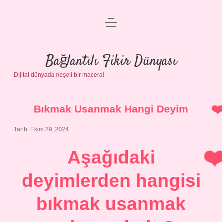
menüyü
Anasayfa
aç
Gizlilik Politikası
Bağlantılı Fikir Dünyası
Dijital dünyada neşeli bir macera!
Yasal Uyarı
Hakkımızda
Bıkmak Usanmak Hangi Deyim
Tarih: Ekim 29, 2024
Aşağıdaki
deyimlerden hangisi
bıkmak usanmak