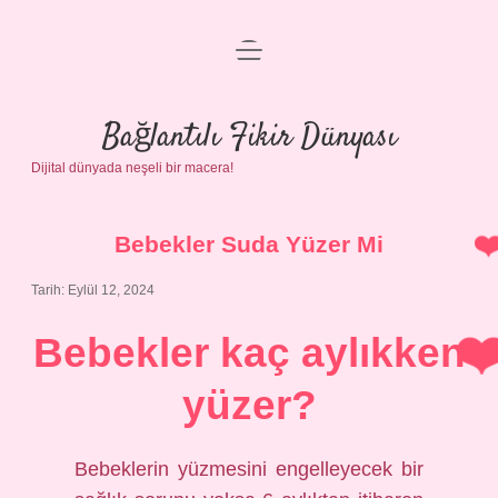
menüyü
Anasayfa
aç
Gizlilik Politikası
Bağlantılı Fikir Dünyası
Dijital dünyada neşeli bir macera!
Yasal Uyarı
Hakkımızda
Bebekler Suda Yüzer Mi
Tarih: Eylül 12, 2024
Bebekler kaç aylıkken
yüzer?
Bebeklerin yüzmesini engelleyecek bir