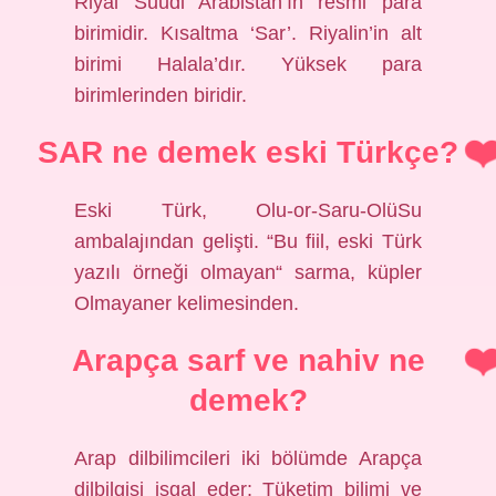
Riyal Suudi Arabistan’ın resmi para
birimidir. Kısaltma ‘Sar’. Riyalin’in alt
birimi Halala’dır. Yüksek para
birimlerinden biridir.
SAR ne demek eski Türkçe?
Eski Türk, Olu-or-Saru-OlüSu
ambalajından gelişti. “Bu fiil, eski Türk
yazılı örneği olmayan“ sarma, küpler
Olmayaner kelimesinden.
Arapça sarf ve nahiv ne
demek?
Arap dilbilimcileri iki bölümde Arapça
dilbilgisi işgal eder: Tüketim bilimi ve