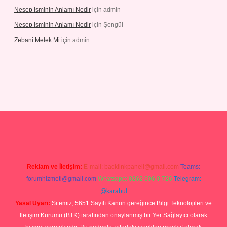
Nesep Isminin Anlamı Nedir
için
admin
Nesep Isminin Anlamı Nedir
için
Şengül
Zebani Melek Mi
için
admin
gir.net/
betexper yeni giriş
Reklam ve İletişim:
E-mail:
backlinkpaneli@gmail.com
Teams:
forumhizmeti@gmail.com
Whatsapp: 0262 606 0 726
Telegram:
@karabul
Yasal Uyarı:
Sitemiz, 5651 Sayılı Kanun gereğince Bilgi Teknolojileri ve
İletişim Kurumu (BTK) tarafından onaylanmış bir Yer Sağlayıcı olarak