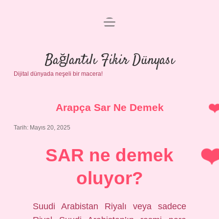
menüyü
Anasayfa
aç
Gizlilik Politikası
Bağlantılı Fikir Dünyası
Dijital dünyada neşeli bir macera!
Yasal Uyarı
Hakkımızda
Arapça Sar Ne Demek
Tarih: Mayıs 20, 2025
SAR ne demek
oluyor?
Suudi Arabistan Riyalı veya sadece