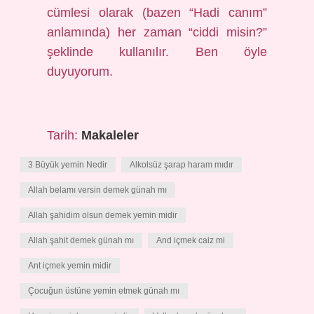
cümlesi olarak (bazen “Hadi canım”
anlamında) her zaman “ciddi misin?”
şeklinde kullanılır. Ben öyle
duyuyorum.
Tarih:
Makaleler
3 Büyük yemin Nedir
Alkolsüz şarap haram mıdır
Allah belamı versin demek günah mı
Allah şahidim olsun demek yemin midir
Allah şahit demek günah mı
And içmek caiz mi
Ant içmek yemin midir
Çocuğun üstüne yemin etmek günah mı