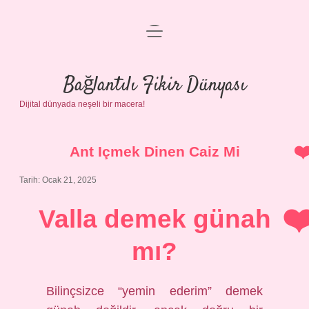
menüyü
Anasayfa
aç
Gizlilik Politikası
Bağlantılı Fikir Dünyası
Dijital dünyada neşeli bir macera!
Yasal Uyarı
Hakkımızda
Ant Içmek Dinen Caiz Mi
Tarih: Ocak 21, 2025
Valla demek günah
mı?
Bilinçsizce “yemin ederim” demek