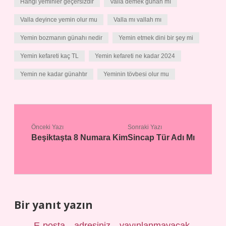
Hangi yeminler geçersizdir
Valla demek günah mı
Valla deyince yemin olur mu
Valla mı vallah mı
Yemin bozmanın günahı nedir
Yemin etmek dini bir şey mi
Yemin kefareti kaç TL
Yemin kefareti ne kadar 2024
Yemin ne kadar günahtır
Yeminin tövbesi olur mu
Önceki Yazı
Sonraki Yazı
Beşiktaşta 8 Numara Kim
Sincap Tür Adı Mı
Bir yanıt yazın
E-posta adresiniz yayınlanmayacak.