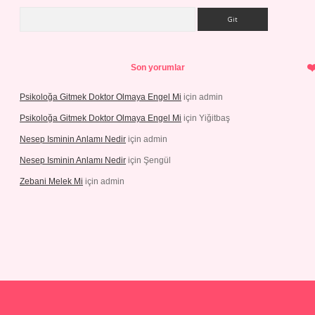
Arama
Son yorumlar
Psikoloğa Gitmek Doktor Olmaya Engel Mi
için
admin
Psikoloğa Gitmek Doktor Olmaya Engel Mi
için
Yiğitbaş
Nesep Isminin Anlamı Nedir
için
admin
Nesep Isminin Anlamı Nedir
için
Şengül
Zebani Melek Mi
için
admin
etexper yeni giriş