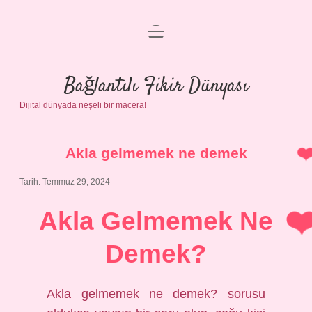
menüyü
Anasayfa
aç
Gizlilik Politikası
Bağlantılı Fikir Dünyası
Dijital dünyada neşeli bir macera!
Yasal Uyarı
Hakkımızda
Akla gelmemek ne demek
Tarih: Temmuz 29, 2024
Akla Gelmemek Ne
Demek?
Akla gelmemek ne demek? sorusu