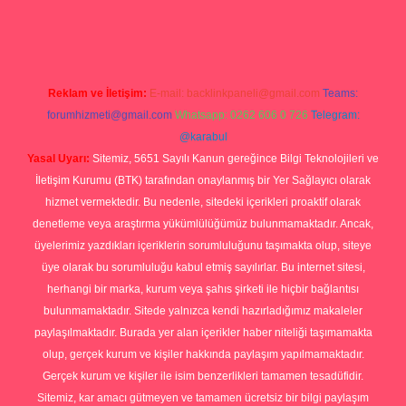
gir.net/
betexper yeni giriş
Reklam ve İletişim:
E-mail:
backlinkpaneli@gmail.com
Teams:
forumhizmeti@gmail.com
Whatsapp: 0262 606 0 726
Telegram:
@karabul
Yasal Uyarı:
Sitemiz, 5651 Sayılı Kanun gereğince Bilgi Teknolojileri ve
İletişim Kurumu (BTK) tarafından onaylanmış bir Yer Sağlayıcı olarak
hizmet vermektedir. Bu nedenle, sitedeki içerikleri proaktif olarak
denetleme veya araştırma yükümlülüğümüz bulunmamaktadır. Ancak,
üyelerimiz yazdıkları içeriklerin sorumluluğunu taşımakta olup, siteye
üye olarak bu sorumluluğu kabul etmiş sayılırlar. Bu internet sitesi,
herhangi bir marka, kurum veya şahıs şirketi ile hiçbir bağlantısı
bulunmamaktadır. Sitede yalnızca kendi hazırladığımız makaleler
paylaşılmaktadır. Burada yer alan içerikler haber niteliği taşımamakta
olup, gerçek kurum ve kişiler hakkında paylaşım yapılmamaktadır.
Gerçek kurum ve kişiler ile isim benzerlikleri tamamen tesadüfidir.
Sitemiz, kar amacı gütmeyen ve tamamen ücretsiz bir bilgi paylaşım