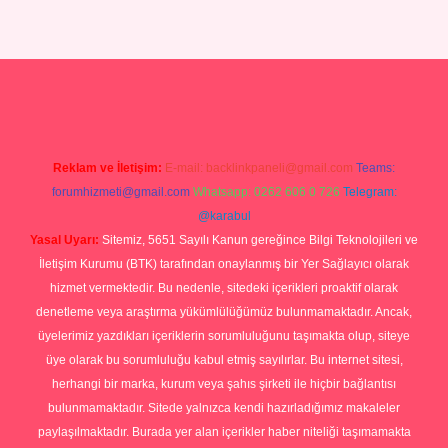
betexper yeni giriş
Reklam ve İletişim:
E-mail:
backlinkpaneli@gmail.com
Teams:
forumhizmeti@gmail.com
Whatsapp: 0262 606 0 726
Telegram:
@karabul
Yasal Uyarı:
Sitemiz, 5651 Sayılı Kanun gereğince Bilgi Teknolojileri ve
İletişim Kurumu (BTK) tarafından onaylanmış bir Yer Sağlayıcı olarak
hizmet vermektedir. Bu nedenle, sitedeki içerikleri proaktif olarak
denetleme veya araştırma yükümlülüğümüz bulunmamaktadır. Ancak,
üyelerimiz yazdıkları içeriklerin sorumluluğunu taşımakta olup, siteye
üye olarak bu sorumluluğu kabul etmiş sayılırlar. Bu internet sitesi,
herhangi bir marka, kurum veya şahıs şirketi ile hiçbir bağlantısı
bulunmamaktadır. Sitede yalnızca kendi hazırladığımız makaleler
paylaşılmaktadır. Burada yer alan içerikler haber niteliği taşımamakta