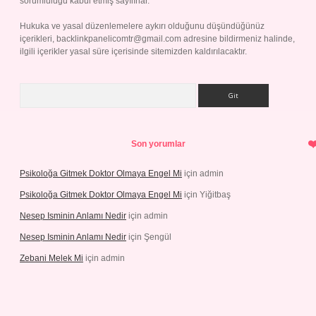
sorumluluğu kabul etmiş sayılırlar.
Hukuka ve yasal düzenlemelere aykırı olduğunu düşündüğünüz
içerikleri,
backlinkpanelicomtr@gmail.com
adresine bildirmeniz halinde,
ilgili içerikler yasal süre içerisinde sitemizden kaldırılacaktır.
Arama
Son yorumlar
Psikoloğa Gitmek Doktor Olmaya Engel Mi
için
admin
Psikoloğa Gitmek Doktor Olmaya Engel Mi
için
Yiğitbaş
Nesep Isminin Anlamı Nedir
için
admin
Nesep Isminin Anlamı Nedir
için
Şengül
Zebani Melek Mi
için
admin