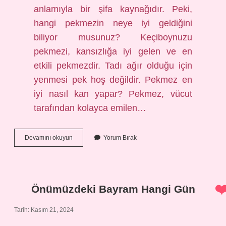
anlamıyla bir şifa kaynağıdır. Peki,
hangi pekmezin neye iyi geldiğini
biliyor musunuz? Keçiboynuzu
pekmezi, kansızlığa iyi gelen ve en
etkili pekmezdir. Tadı ağır olduğu için
yenmesi pek hoş değildir. Pekmez en
iyi nasıl kan yapar? Pekmez, vücut
tarafından kolayca emilen…
En
Devamını okuyun
Yorum Bırak
Çok
Kan
Yapan
Pekmez
Hangi
Önümüzdeki Bayram Hangi Gün
Pekmez
Tarih: Kasım 21, 2024