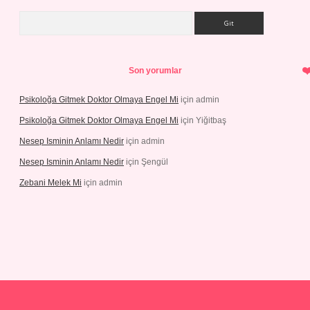
Arama
Son yorumlar
Psikoloğa Gitmek Doktor Olmaya Engel Mi
için
admin
Psikoloğa Gitmek Doktor Olmaya Engel Mi
için
Yiğitbaş
Nesep Isminin Anlamı Nedir
için
admin
Nesep Isminin Anlamı Nedir
için
Şengül
Zebani Melek Mi
için
admin
xper yeni giriş