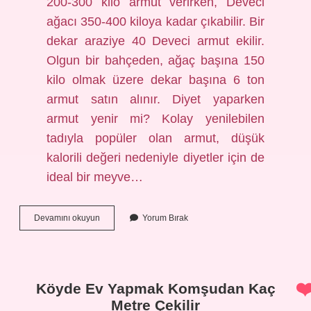
200-300 kilo armut verirken, Deveci
ağacı 350-400 kiloya kadar çıkabilir. Bir
dekar araziye 40 Deveci armut ekilir.
Olgun bir bahçeden, ağaç başına 150
kilo olmak üzere dekar başına 6 ton
armut satın alınır. Diyet yaparken
armut yenir mi? Kolay yenilebilen
tadıyla popüler olan armut, düşük
kalorili değeri nedeniyle diyetler için de
ideal bir meyve…
1
Devamını okuyun
Yorum Bırak
Santa
Maria
Armut
Kaç
Kalori
Köyde Ev Yapmak Komşudan Kaç
Metre Çekilir