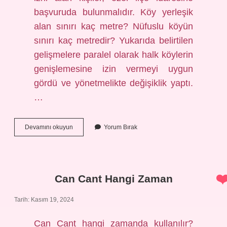
başvuruda bulunmalıdır. Köy yerleşik
alan sınırı kaç metre? Nüfuslu köyün
sınırı kaç metredir? Yukarıda belirtilen
gelişmelere paralel olarak halk köylerin
genişlemesine izin vermeyi uygun
gördü ve yönetmelikte değişiklik yaptı.
…
Köyde
Devamını okuyun
Yorum Bırak
Ev
Yapmak
Komşudan
Kaç
Metre
Can Cant Hangi Zaman
Çekilir
Tarih: Kasım 19, 2024
Can Cant hangi zamanda kullanılır?