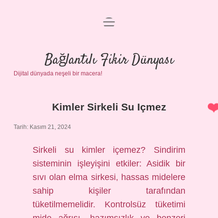
menüyü
Anasayfa
aç
Gizlilik Politikası
Bağlantılı Fikir Dünyası
Dijital dünyada neşeli bir macera!
Yasal Uyarı
Hakkımızda
Kimler Sirkeli Su Içmez
Bağlantılı
Tarih: Kasım 21, 2024
Fikir
Sirkeli su kimler içemez? Sindirim
Dünyası
sisteminin işleyişini etkiler: Asidik bir
Yazılar
sıvı olan elma sirkesi, hassas midelere
sahip kişiler tarafından
tüketilmemelidir. Kontrolsüz tüketimi