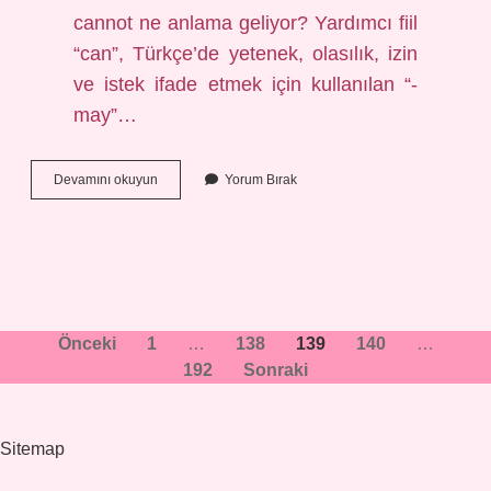
cannot ne anlama geliyor? Yardımcı fiil
“can”, Türkçe’de yetenek, olasılık, izin
ve istek ifade etmek için kullanılan “-
may”…
Can
Devamını okuyun
Yorum Bırak
Cant
Hangi
Zaman
Yazı
Önceki
1
…
138
139
140
…
192
Sonraki
sayfalaması
Sitemap