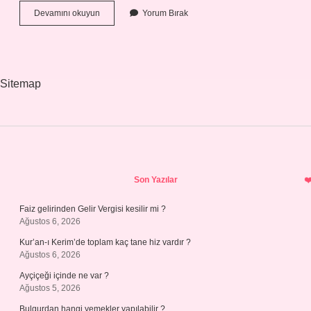
What
Devamını okuyun
Yorum Bırak
Is
Fit
In
Meaning
Sitemap
Sidebar
Son Yazılar
Faiz gelirinden Gelir Vergisi kesilir mi ?
Ağustos 6, 2026
Kur’an-ı Kerim’de toplam kaç tane hiz vardır ?
Ağustos 6, 2026
Ayçiçeği içinde ne var ?
Ağustos 5, 2026
Bulgurdan hangi yemekler yapılabilir ?