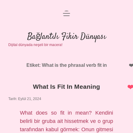
menüyü
Anasayfa
aç
Gizlilik Politikası
Bağlantılı Fikir Dünyası
Dijital dünyada neşeli bir macera!
Yasal Uyarı
Hakkımızda
Etiket:
What is the phrasal verb fit in
What Is Fit In Meaning
Tarih: Eylül 21, 2024
What does so fit in mean? Kendini
belirli bir gruba ait hissetmek ve o grup
tarafından kabul görmek: Onun gitmesi