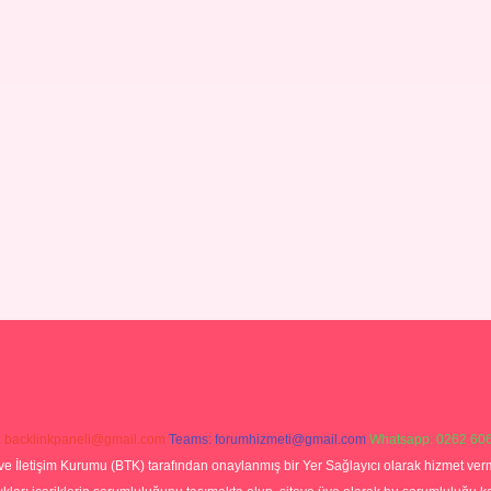
:
backlinkpaneli@gmail.com
Teams:
forumhizmeti@gmail.com
Whatsapp: 0262 606
ve İletişim Kurumu (BTK) tarafından onaylanmış bir Yer Sağlayıcı olarak hizmet verm