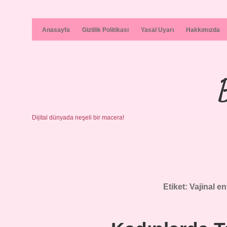
Anasayfa
Gizlilik Politikası
Yasal Uyarı
Hakkımızda
Dijital dünyada neşeli bir macera!
Etiket:
Vajinal en