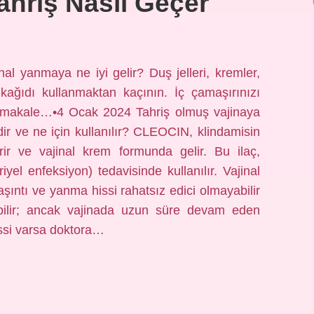
ahriş Nasıl Geçer
nal yanmaya ne iyi gelir? Duş jelleri, kremler,
kağıdı kullanmaktan kaçının. İç çamaşırınızı
la makale…•4 Ocak 2024 Tahriş olmuş vajinaya
r ve ne için kullanılır? CLEOCIN, klindamisin
erir ve vajinal krem ​​formunda gelir. Bu ilaç,
riyel enfeksiyon) tedavisinde kullanılır. Vajinal
aşıntı ve yanma hissi rahatsız edici olmayabilir
ilir; ancak vajinada uzun süre devam eden
issi varsa doktora…