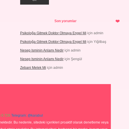
Son yorumlar
Psikoloğa Gitmek Doktor Olmaya Engel Mi
için
admin
Psikoloğa Gitmek Doktor Olmaya Engel Mi
için
Yiğitbaş
Nesep Isminin Anlamı Nedir
için
admin
Nesep Isminin Anlamı Nedir
için
Şengül
Zebani Melek Mi
için
admin
 0 726
Telegram: @karabul
ektedir. Bu nedenle, sitedeki içerikleri proaktif olarak denetleme veya