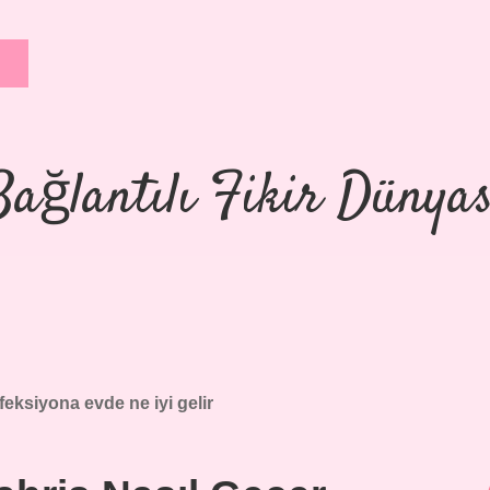
Bağlantılı Fikir Dünyas
feksiyona evde ne iyi gelir