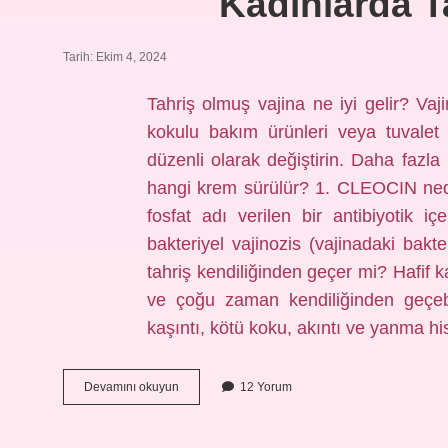
Kadınlarda T
Tarih: Ekim 4, 2024
Tahriş olmuş vajina ne iyi gelir? Vaji
kokulu bakım ürünleri veya tuvalet 
düzenli olarak değiştirin. Daha faz
hangi krem sürülür? 1. CLEOCIN nedi
fosfat adı verilen bir antibiyotik iç
bakteriyel vajinozis (vajinadaki bakte
tahriş kendiliğinden geçer mi? Hafif k
ve çoğu zaman kendiliğinden geçeb
kaşıntı, kötü koku, akıntı ve yanma h
Kadınlarda
Devamını okuyun
12 Yorum
Tahriş
Nasıl
Geçer