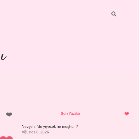
ı
Sidebar
https://ilbetgir.net/
betexper yeni 
Son Yazılar
Nevşehir’de yiyecek ne meşhur ?
Ağustos 8, 2026