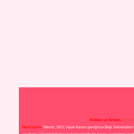
Reklam ve İletişim:
E-mail
Yasal Uyarı:
Sitemiz, 5651 Sayılı Kanun gereğince Bilgi Teknolojileri 