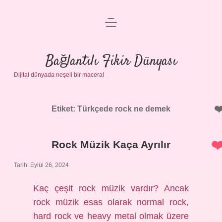
menüyü
Anasayfa
aç
Gizlilik Politikası
Bağlantılı Fikir Dünyası
Dijital dünyada neşeli bir macera!
Yasal Uyarı
Hakkımızda
Etiket:
Türkçede rock ne demek
Rock Müzik Kaça Ayrılır
Tarih: Eylül 26, 2024
Kaç çeşit rock müzik vardır? Ancak
rock müzik esas olarak normal rock,
hard rock ve heavy metal olmak üzere