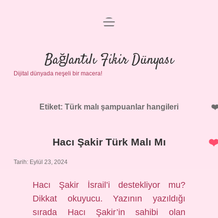
menüyü
Anasayfa
aç
Gizlilik Politikası
Bağlantılı Fikir Dünyası
Dijital dünyada neşeli bir macera!
Yasal Uyarı
Hakkımızda
Etiket:
Türk malı şampuanlar hangileri
Hacı Şakir Türk Malı Mı
Tarih: Eylül 23, 2024
Hacı Şakir İsrail’i destekliyor mu?
Dikkat okuyucu. Yazının yazıldığı
sırada Hacı Şakir’in sahibi olan