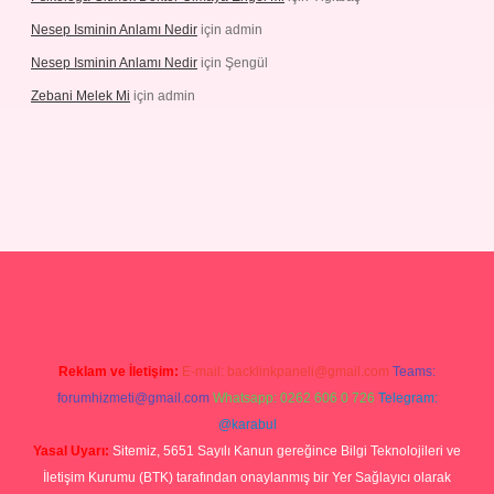
Nesep Isminin Anlamı Nedir
için
admin
Nesep Isminin Anlamı Nedir
için
Şengül
Zebani Melek Mi
için
admin
ps://ilbetgir.net/
betexper yeni giriş
Reklam ve İletişim:
E-mail:
backlinkpaneli@gmail.com
Teams:
forumhizmeti@gmail.com
Whatsapp: 0262 606 0 726
Telegram:
@karabul
Yasal Uyarı:
Sitemiz, 5651 Sayılı Kanun gereğince Bilgi Teknolojileri ve
İletişim Kurumu (BTK) tarafından onaylanmış bir Yer Sağlayıcı olarak