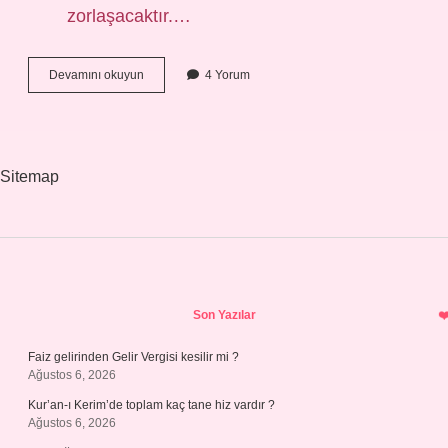
zorlaşacaktır.…
Güçlü
Devamını okuyun
4 Yorum
Şifre
Oluşturma
Ne
Demek
Sitemap
Sidebar
Son Yazılar
Faiz gelirinden Gelir Vergisi kesilir mi ?
Ağustos 6, 2026
Kur’an-ı Kerim’de toplam kaç tane hiz vardır ?
Ağustos 6, 2026