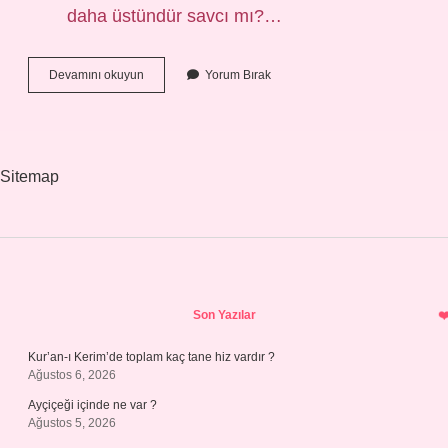
daha üstündür savcı mı?…
Savcı
Devamını okuyun
Yorum Bırak
Mı
Daha
Çok
Kazanır
Doktor
Sitemap
Mu
Sidebar
Son Yazılar
Kur’an-ı Kerim’de toplam kaç tane hiz vardır ?
Ağustos 6, 2026
Ayçiçeği içinde ne var ?
Ağustos 5, 2026